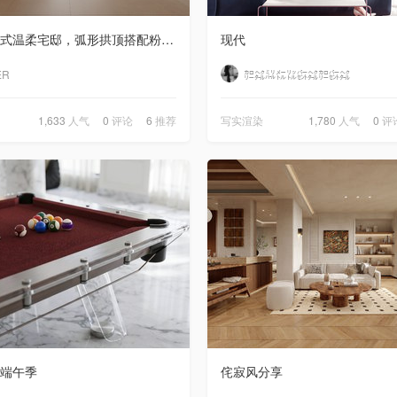
🌸奶油法式温柔宅邸，弧形拱顶搭配粉调软装，柔光漫溢满室浪漫治愈气息✨
现代
ER
㌍㌶㍊㍍㍑㌫㌶㌍㌫㌶
1,633
人气
0
评论
6
推荐
写实渲染
1,780
人气
0
评
端午季
侘寂风分享