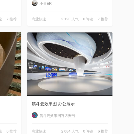
小鱼ER
论
7
推荐
商业快速
2,120
人气
0
评论
7
推荐
筋斗云效果图 办公展示
筋斗云效果图官方账号
论
6
推荐
商业快速
2,084
人气
0
评论
6
推荐