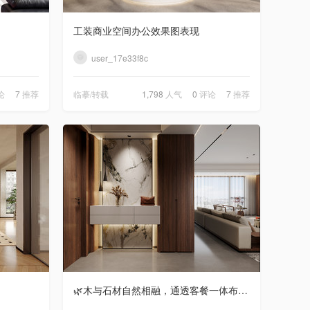
小鱼ER
发布了动态《
新中式客厅玄关表现
》
10天前
工装商业空间办公效果图表现
user_17e33f8c
纯子吖
评论了《
意见：建议增加一个非破坏性的一键发光字功能
》
27天前
论
7
推荐
临摹/转载
1,798
人气
0
评论
7
推荐
纯子吖
评论了《
为什么移动模型，不受控制，模型的移动轨迹跟鼠标对不上，导出乱飞，撤回也不行????????
》
27天前
纯子吖
评论了《
哪位大神有3DMAX模型转CAD的插件 可付米
》
一个月前
纯子吖
评论了《
空间酷服务器连不上
》
一个月前
山·云2
评论了《
扮家家渲梦工厂2026年年中618大促，直降优惠+ 返现活动！
》
2 个月前
小鱼ER
发布了动态《
现代轻奢复式楼
》
3天前
🌿木与石材自然相融，通透客餐一体布局，现代雅致居所，兼具舒适与高级感🏡