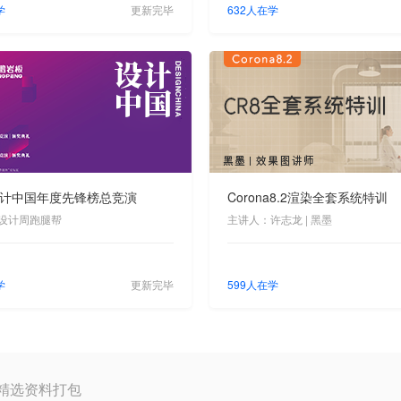
学
更新完毕
632人在学
 设计中国年度先锋榜总竞演
Corona8.2渲染全套系统特训
设计周跑腿帮
主讲人：许志龙 | 黑墨
学
更新完毕
599人在学
精选资料打包