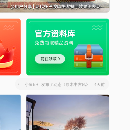
山·云2
评论了《
扮家家渲梦工厂2026年年中618大促，直降优惠+ 返现活动！
》
2 个月前
小鱼ER
发布了动态《
现代轻奢复式楼
》
3天前
user_17e33f8c
发布了动态《
轻奢风大平层别墅客餐厅效果图表现
》
3天前
筋斗云效果图官方账号
发布了动态《
筋斗云效果图 家装别墅
》
3天前
小鱼ER
发布了动态《
原木中古风
》
4天前
user_17e33f8c
发布了动态《
法式复古风客餐厅卧室效果图表现
》
4天前
user_17e33f8c
发布了动态《
新中式风格餐厅办公区会议室效果图表现
》
4天前