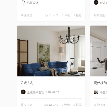
已夏设计
金该效
商业快速
1,751
人气
0
评论
7
推荐
写实渲染
GM法式
现代极简
金该效果图官_128cd802
小鱼
写实渲染
2,133
人气
0
评论
9
推荐
商业快速