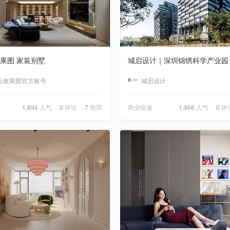
果图 家装别墅
城启设计｜深圳锦绣科学产业园
云效果图官方账号
城启设计
1,894
人气
0
评论
7
推荐
商业快速
1,966
人气
0
评