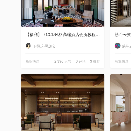
【福利】《CCD风格高端酒店会所教程》免费学，速来领!
筋斗云效
下得乐-黑加仑
筋斗
商业快速
2,396
人气
0
评论
3
推荐
商业快速