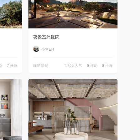
小鱼ER
发布了动态《
温润木饰面搭配艺术大理石，通透开阔空间， ✨演绎质感满满的现代轻奢宅邸
》
4天前
小鱼ER
发布了动态《
现代简约融合新中式格调🍃，柔光、木色与竹影相映，构筑静谧雅致理想居所🎋
》
4天前
夜景室外庭院
筋斗云效果图官方账号
发布了动态《
筋斗云效果图 家装公寓
》
6天前
小鱼ER
小鱼ER
发布了动态《
侘寂风家装
》
6天前
论
7
推荐
建筑景观
1,755
人气
0
评论
8
推荐
user_17e33f8c
发布了动态《
工装 餐厅复古新中式效果图表现
》
6天前
user_17e33f8c
发布了动态《
宋氏美学客餐厅效果图表现
》
6天前
筋斗云效果图官方账号
发布了动态《
筋斗云效果图 家装别墅
》
8天前
user_17e33f8c
发布了动态《
工装餐厅火锅店效果图表现
》
8天前