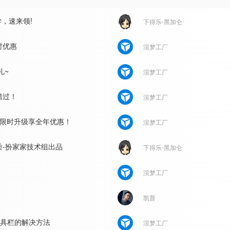
，速来领!
下得乐-黑加仑
时优惠
渲梦工厂
礼~
渲梦工厂
错过！
渲梦工厂
，限时升级享全年优惠！
渲梦工厂
别材质-扮家家技术组出品
下得乐-黑加仑
渲梦工厂
凯普
工具栏的解决方法
渲梦工厂