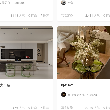
果图官_128cd802
小鱼ER
1,843
人气
0
评论
7
推荐
写实渲染
2,431
人气
0
评
大平层
hj-f1h21
ER
金该效果图官_128cd802
2,066
人气
0
评论
7
推荐
写实渲染
2,149
人气
0
评