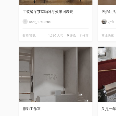
工装餐厅茶室咖啡厅效果图表现
user_17e33f8c
小鱼
临摹/转载
1,630
人气
0
评论
7
推荐
商业快速
摄影工作室
又是一年