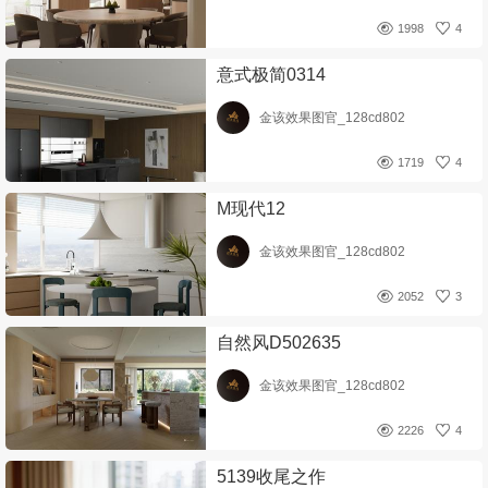
1998
4
意式极简0314
金该效果图官_128cd802
1719
4
M现代12
金该效果图官_128cd802
2052
3
自然风D502635
金该效果图官_128cd802
2226
4
5139收尾之作