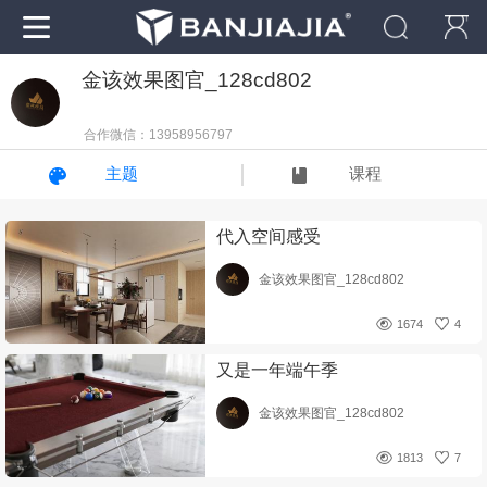
金该效果图官_128cd802
合作微信：13958956797
主题
课程
代入空间感受
金该效果图官_128cd802
1674
4
又是一年端午季
金该效果图官_128cd802
1813
7