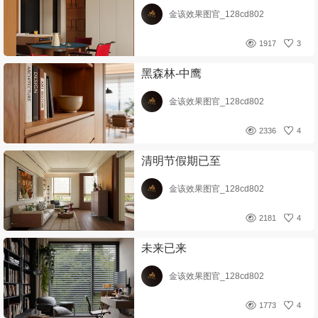
金该效果图官_128cd802
1917
3
黑森林-中鹰
金该效果图官_128cd802
2336
4
清明节假期已至
金该效果图官_128cd802
2181
4
未来已来
金该效果图官_128cd802
1773
4