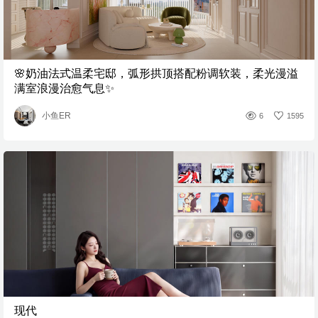
🌸奶油法式温柔宅邸，弧形拱顶搭配粉调软装，柔光漫溢
满室浪漫治愈气息✨
小鱼ER
6
1595
现代