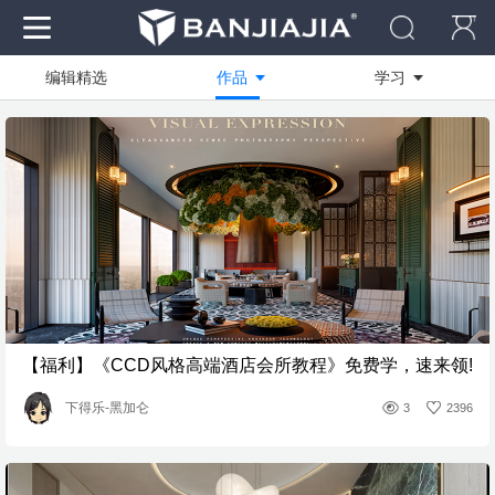
编辑精选
作品
学习
作品
全部
全部
资料
技能方向
商业快速
社区
绘图软件
写实渲染
电脑
设计创作
临摹作品
装修工艺
学员作品
【福利】《CCD风格高端酒店会所教程》免费学，速来领!
活动作品
下得乐-黑加仑
3
2396