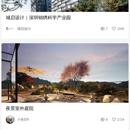
城启设计｜深圳锦绣科学产业园
城启设计
7
1935
夜景室外庭院
小鱼ER
8
1724