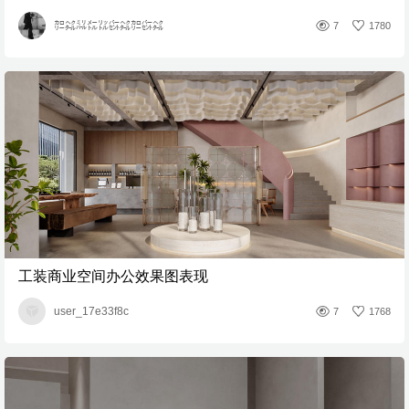
㌍㌶㍊㍍㍑㌫㌶㌍㌫㌶
7
1780
工装商业空间办公效果图表现
user_17e33f8c
7
1768