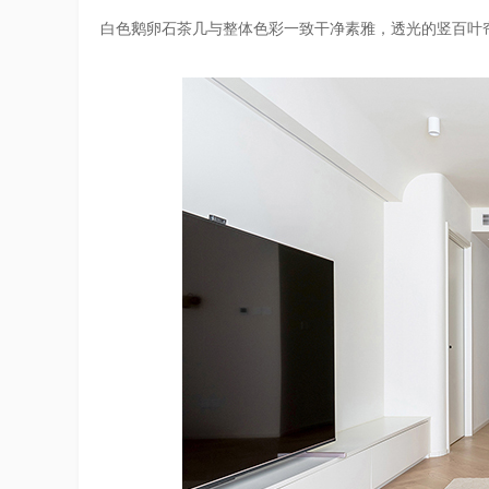
白色鹅卵石茶几与整体色彩一致干净素雅，透光的竖百叶