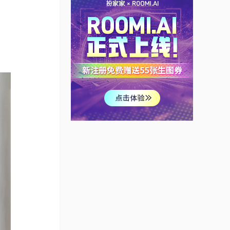
其间设计 | 简欧住宅
GHC
告别凌乱的全屋功能型
收纳，打通阳台就是为
了看窗景
久栖设计