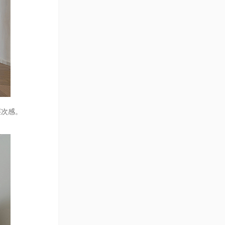
壹禾木色 | 春日印象 ·
绘色
烈日松饼
木桃盒子丨漫游 Roam
Otto
层次感。