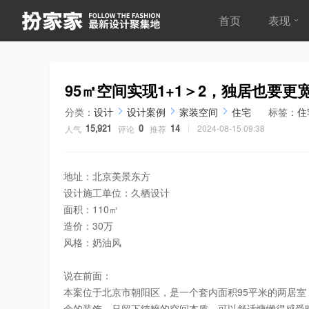
首页
表现
95㎡空间实现1+1＞2，独居也要
分类：
设计
设计案例
家装空间
住宅
标签：
住
2024-08-15 09:38
人气
评论
推荐
15,921
0
14
地址：北京美景东方
设计施工单位：久栖设计
面积：110㎡
造价：30万
风格：奶油风
说在前面：
本案位于北京市朝阳区，是一个套内面积95平米的两居
余的装饰，只留下纯粹的空间本质，可以舒适慵懒得感受