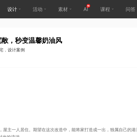
设计
活动
素材
AI
课程
问答
更宽敞，秒变温馨奶油风
宅
，
设计案例
室，屋主一人居住。期望在这次改造中，能将家打造成一出，独属自己的港
时光的流淌。