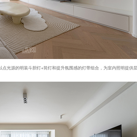
以点光源的明装斗胆灯+筒灯和提升氛围感的灯带组合，为室内照明提供