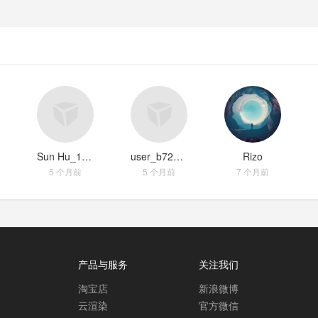
Sun Hu_1987
user_b728a7b0
Rizo
5 个月前
5 个月前
7 个月前
产品与服务
关注我们
淘宝店
新浪微博
云渲染
官方微信