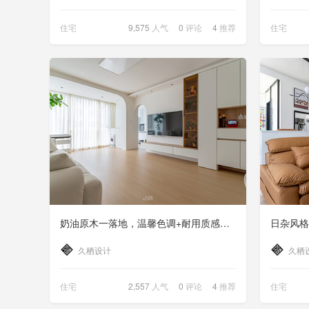
住宅
9,575
人气
0
评论
4
推荐
住宅
奶油原木一落地，温馨色调+耐用质感，放大30㎡的效果就有了~
久栖设计
久栖
住宅
2,557
人气
0
评论
4
推荐
住宅