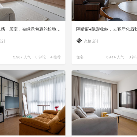
50㎡氧气感一居室，被绿意包裹的松弛小家
设计
久栖设计
5,987
人气
0
评论
4
推荐
住宅
6,414
人气
0
评