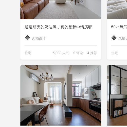
通透明亮的奶油风，真的是梦中情房呀
久栖设计
久栖
住宅
5,003
人气
0
评论
4
推荐
住宅