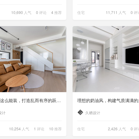
10,690
人气
0
评论
4
推荐
住宅
11,711
人气
0
评
日杂风格这么能装，打造乱而有序的跃层住宅
设计
久栖设计
10,254
人气
1
评论
10
推荐
住宅
2,426
人气
0
评