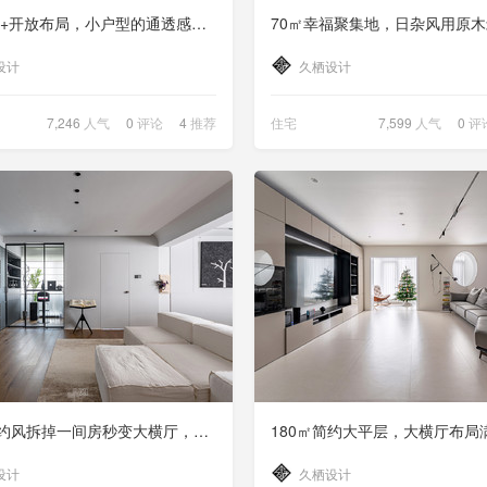
玻璃隔断+开放布局，小户型的通透感轻松拿捏
设计
久栖设计
7,246
人气
0
评论
4
推荐
住宅
7,599
人气
0
评
105㎡简约风拆掉一间房秒变大横厅，三口之家玩转通透格局
设计
久栖设计