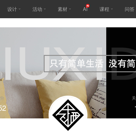
设计
活动
素材
AI
课程
问答
分
关
52