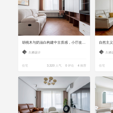
胡桃木与奶油白构建中古质感，小厅改造也有大用途
自然主义
久栖设计
久栖
住宅
3,320
人气
0
评论
4
推荐
住宅