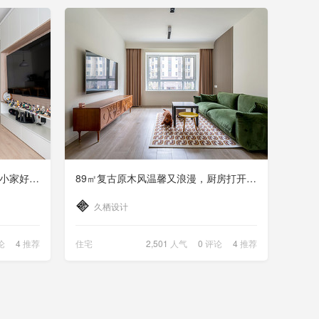
72㎡森系原木风，被自然围满的小家好清爽
89㎡复古原木风温馨又浪漫，厨房打开秒变社交领域
久栖设计
论
4
推荐
住宅
2,501
人气
0
评论
4
推荐