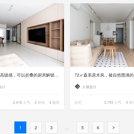
同色系的高级感，可以折叠的厨房解锁光影流动
设计
久栖设计
2,416
人气
0
评论
4
推荐
住宅
3,755
人气
0
评
1
2
3
…
5
6