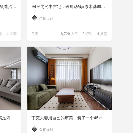
70㎡幸福聚集地，日杂风用原木筑造治愈小宅
94㎡简约中古宅，破局动线×原木基调，重塑多功能空间
久栖设计
论
4
推荐
住宅
8,729
人气
0
评论
4
推荐
180㎡简约大平层，大横厅布局满足四口人的全部幻想
丁克夫妻用自己的审美，装了一个45㎡复古小家
久栖设计