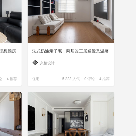
理想婚房
法式奶油亲子宅，两居改三居通透又温馨
久栖设计
论
4
推荐
住宅
5,223
人气
0
评论
4
推荐