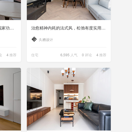
隔断窗+隐形收纳，去客厅化后我家功能多了3倍
治愈精神内耗的法式风，松弛有度实用性拉满
久栖设计
论
4
推荐
住宅
6,595
人气
0
评论
4
推荐