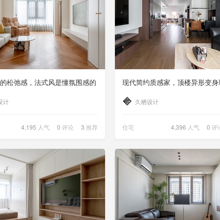
的松弛感，法式风是懂氛围感的
现代简约质感家，顶楼异形变身
设计
久栖设计
4,195
人气
0
评论
3
推荐
住宅
4,396
人气
0
评