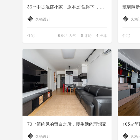
36㎡中古混搭小家，原本是‘住得下’，现在是‘住得爽’
久栖设计
久栖
住宅
6,664
人气
0
评论
4
推荐
住宅
70㎡简约风的留白之所，慢生活的理想家
久栖设计
久栖