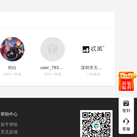
对白
user_78340313
深圳市大作艺术有限公司
大约一年前
大约一年前
一年多前
签到
帮助中心
新手帮助
客服
意见反馈