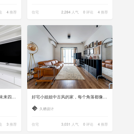
论
4
推荐
住宅
2,284
人气
0
评论
4
推荐
理想的奶油风，构建气质满满的未来四口之家
好宅小姐姐中古风的家，每个角落都像是电影里的片段
久栖设计
论
3
推荐
住宅
3,031
人气
0
评论
4
推荐