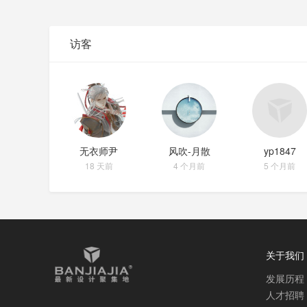
访客
无衣师尹
风吹-月散
yp1847
18 天前
4 个月前
5 个月前
关于我们
发展历程
人才招聘