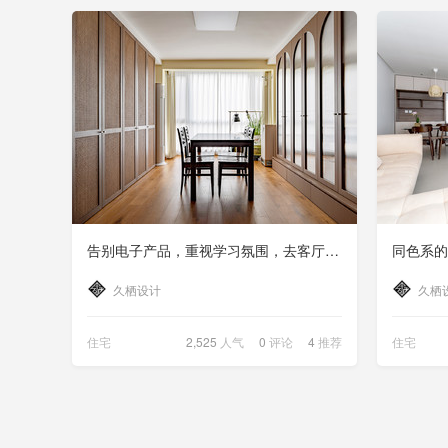
告别电子产品，重视学习氛围，去客厅化的家太香了
久栖设计
久栖
住宅
2,525
人气
0
评论
4
推荐
住宅