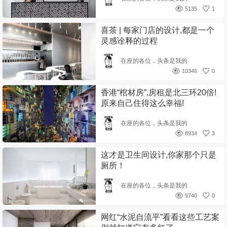
5135
1
喜茶 | 每家门店的设计,都是一个
灵感诠释的过程
在座的各位，头条是我的
10346
0
香港“棺材房”,房租是北三环20倍!
原来自己住得这么幸福!
在座的各位，头条是我的
8934
3
这才是卫生间设计,你家那个只是
厕所！
在座的各位，头条是我的
9740
0
网红“水泥自流平”看看这些工艺案