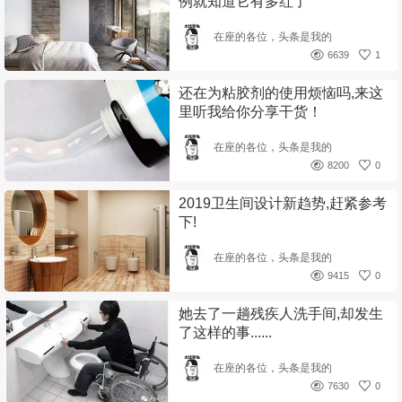
例就知道它有多红了
在座的各位，头条是我的
6639
1
还在为粘胶剂的使用烦恼吗,来这
里听我给你分享干货！
在座的各位，头条是我的
8200
0
2019卫生间设计新趋势,赶紧参考
下!
在座的各位，头条是我的
9415
0
她去了一趟残疾人洗手间,却发生
了这样的事......
在座的各位，头条是我的
7630
0