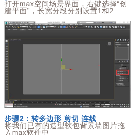
打开max空间场景界面，右键选择“创
建平面”，长宽分段分别设置1和2
步骤2：转多边形 剪切 连线
将我们已有的造型软包背景墙图片拖
入max软件中