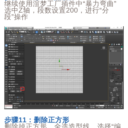
继续使用渲梦工厂插件中“暴力弯曲”
选中Z轴，段数设置200，进行“分
段”操作
步骤11
：删除正方形
删除掉正方形，全选造型线，
选择“编