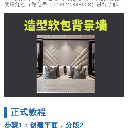
助理红红
（
微信号：T18924848928
）进行
了解
▌正式教程
步骤1：创建平面，分段2