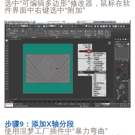
选中“可编辑多边形”修改器，鼠标在软
件界面中右键选中“附加”
步骤9：添加X轴分段
使用渲梦工厂插件中“暴力弯曲”