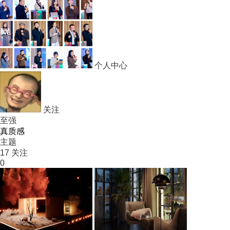
个人中心
关注
至强
真质感
主题
17
关注
0