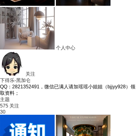
个人中心
关注
下得乐-黑加仑
QQ：2821352491，微信已满人请加瑶瑶小姐姐（bjjyy928）领
取资料；
主题
575
关注
30