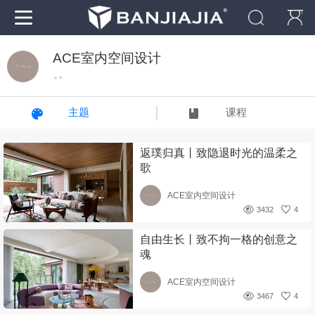
ACE室内空间设计
“ ”
主题
课程
返璞归真丨致隐退时光的温柔之
歌
ACE室内空间设计
3432
4
自由生长丨致不拘一格的创意之
魂
ACE室内空间设计
3467
4