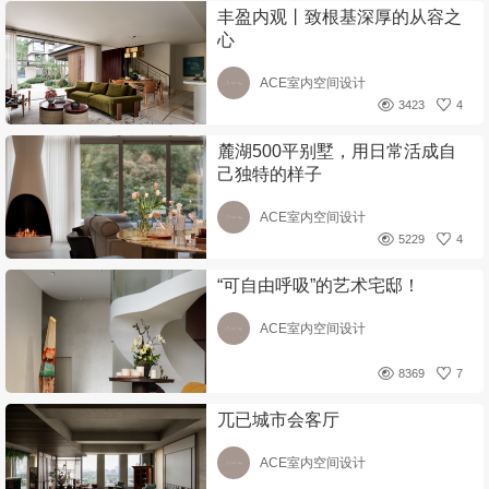
丰盈内观丨致根基深厚的从容之
心
ACE室内空间设计
3423
4
麓湖500平别墅，用日常活成自
己独特的样子
ACE室内空间设计
5229
4
“可自由呼吸”的艺术宅邸！
ACE室内空间设计
8369
7
兀已城市会客厅
ACE室内空间设计