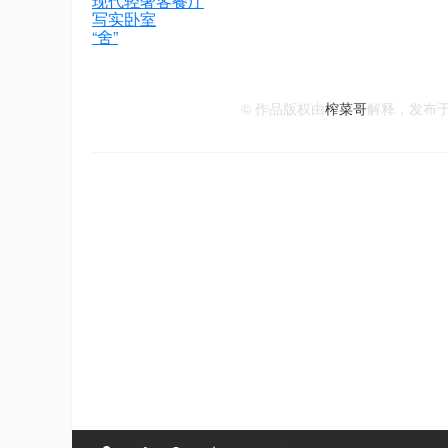
现代轻奢客餐厅
写实卧室
“舍”
© 作品版权由
榨菜哥
解释，发布