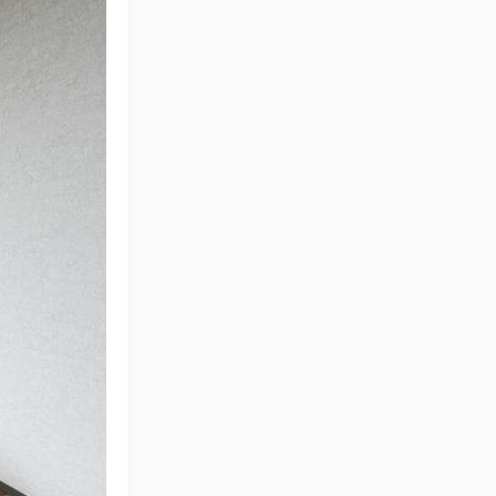
夕阳无限好
错影惊鸿
爸妈生活正确打开方式
大吉吉吉