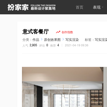
首页
表现
意式客餐厅
分类：
作品
原创效果图
写实渲染
标签：
写实渲
2021-04-19 09:36
人气
评论
推荐
2,905
0
4