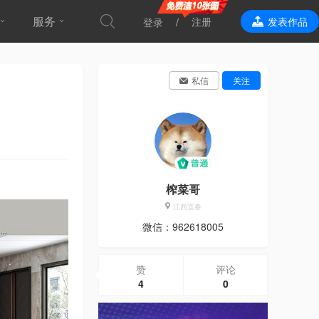
服务
注册
发表作品
登录
效果表现
私信
关注
榨菜哥
江西宜春
微信：962618005
赞
评论
4
0