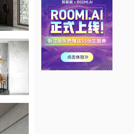
满满的幸福感
user_8ea68a16
现代中式
2077渲梦