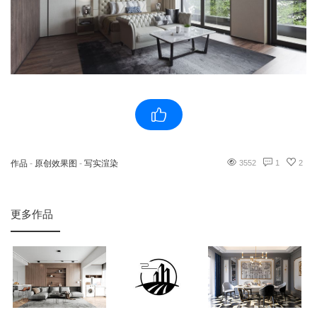
作品
-
原创效果图
-
写实渲染
3552
1
2
更多作品