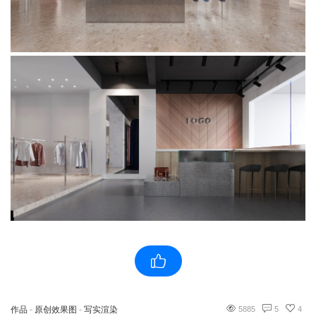
作品
-
原创效果图
-
写实渲染
5885
5
4