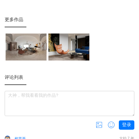
更多作品
评论列表
登录
共
0
张，还可以上传
3
张
大约 7 年
榨菜哥