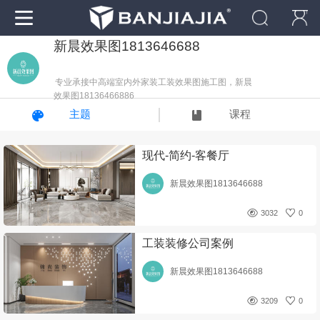
新晨效果图1813646688
专业承接中高端室内外家装工装效果图施工图，新晨
效果图18136466886
主题
课程
现代-简约-客餐厅
新晨效果图1813646688
3032
0
工装装修公司案例
新晨效果图1813646688
3209
0