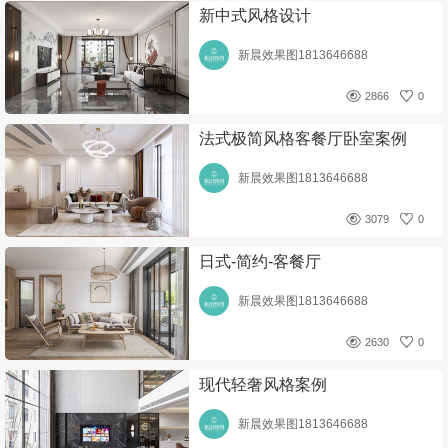
新中式风格设计
新晨效果图1813646688
2866
0
法式极简风格客餐厅卧室案例
新晨效果图1813646688
3079
0
日式-简约-客餐厅
新晨效果图1813646688
2630
0
现代轻奢风格案例
新晨效果图1813646688