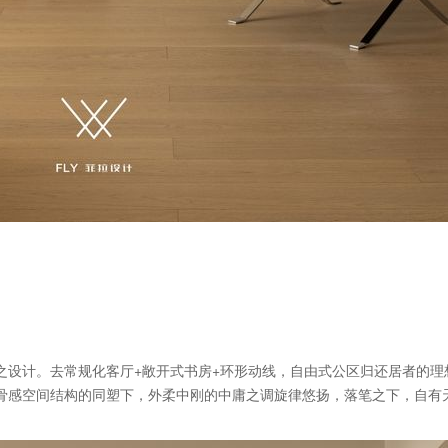
之设计。去常规化客厅+敞开式书房+环形动线，自由式公区归还居者的理
骨感空间结构的同塑下，外柔中刚的中庸之调旋律悠扬，落笔之下，自有