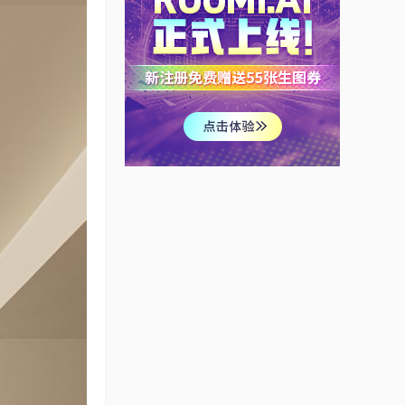
芜湖赭麓公馆——材质
与色彩的搭配
眼睛不能没眼泪
粉+灰，一半明媚一半
温柔，家的模样从不被
定义
听白设计
北欧 | 初夏小清新