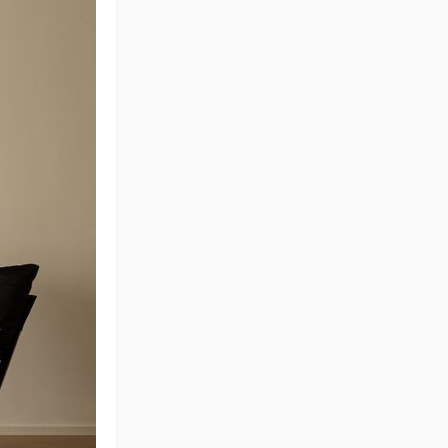
小紫
精致舒适的极简现代风
格案例
wping14