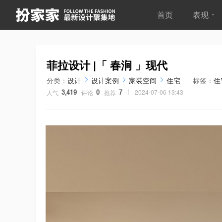
首页
表现
菲拉设计 |「 春涧 」现代
分类：
设计
设计案例
家装空间
住宅
标签：
住
2024-07-06 13:43
人气
评论
推荐
3,419
0
7