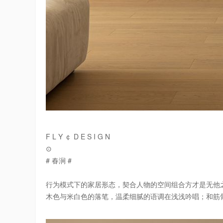
F L Y ￠ D E S I G N
⊙
# 春涧 #
行为模式下的家居形态，契合人物的空间组合方才是无他
木色与米白色的落笔，温柔细腻的语调在浅浅吟唱；和筋