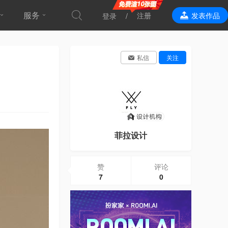
服务
注册
发表作品
登录
效果表现
私信
关注
菲拉设计
赞
评论
7
0