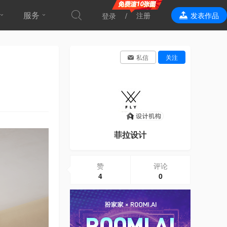
服务
注册
发表作品
登录
效果表现
私信
关注
菲拉设计
赞
评论
4
0