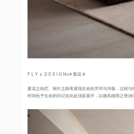
F L Y ￠ D E S I G N⊙# 繁花 #
夏花之灿烂、秋叶之静美展现生命的芳华与淬炼，过程与
时间给予生命的印记在此处绵延展开，以微风细雨之势浇