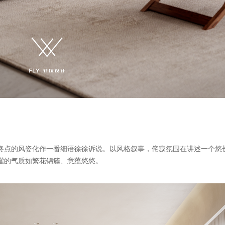
终点的风姿化作一番细语徐徐诉说。以风格叙事，侘寂氛围在讲述一个悠
灌的气质如繁花锦簇、意蕴悠悠。