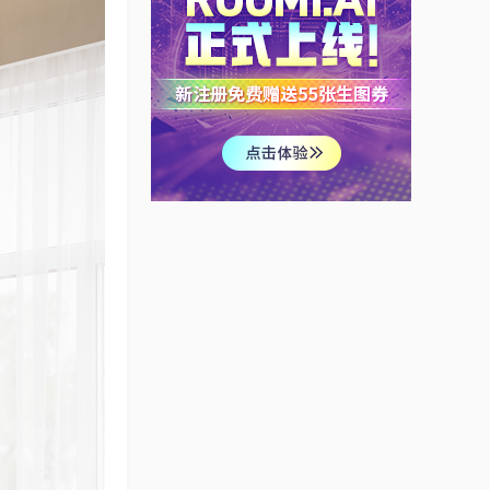
中式元素与现代材质的
巧妙兼柔 l 住宅装修设
计
GHC
工业风复古怀旧小窝 ·
羽筑设计
GHC
简单明朗的住房设计