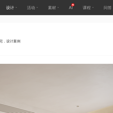
设计
活动
素材
AI
课程
问答
宅
，
设计案例