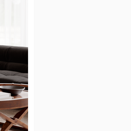
GHC
晓安新作丨岁月极美，
用心雕琢的家才是值得
一生相守的安乐窝
晓安设计