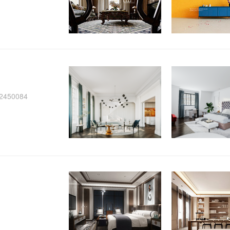
450084