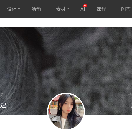
设计
活动
素材
AI
课程
问答
分
关
82