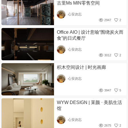
古里Ms MIN零售空间
心安勿忘
2947
2
Office AIO | 设计意喻“围绕炭火而
食”的日式餐厅
心安勿忘
3012
2
积木空间设计 | 时光画廊
心安勿忘
3947
5
WYW DESIGN | 茉颜 · 美肌生活
馆
心安勿忘
2675
2