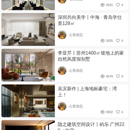
2931
4
深圳共向美学丨中海 · 青岛学仕
里128㎡
心安勿忘
2655
4
李亚芹丨苏州1400㎡坡地上的家
自然风度假别墅
心安勿忘
4678
9
吴滨新作 | 上海地标豪宅：湾
上！
心安勿忘
3902
4
隐之建筑空间设计丨屿乐 广州22