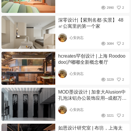
2990
2
深零设计|【紫荆名都·实景】 48
㎡公寓里的第一个家
心安勿忘
3084
2
hcreates罕创设计 | 上海 Roodoo
doo沪嘟嘟全新概念餐厅
心安勿忘
3229
2
MOD墨设设计 | 加拿大Alusion中
孔泡沫铝办公装饰应用--成都万华
集团总部办公
心安勿忘
3221
2
如恩设计研究室 | 布坊，上海太