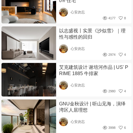
0㎡住宅
心安勿忘
4177
8
以志盛视丨实景《沙似雪》｜理
性与感性的回归
心安勿忘
2974
4
艾克建筑设计 谢培河作品 | US' P
RIME 1885 牛排家
心安勿忘
2980
4
GNU金秋设计 | 听山见海，演绎
湾区人居理想
心安勿忘
3998
6