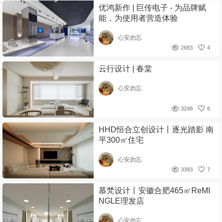
优鸿新作 | 巨传电子 - 为品牌赋
能，为使用者营造体验
心安勿忘
2683
4
云行设计 | 春棠
心安勿忘
3248
6
HHD恒合立创设计丨逐光踏影 南
平300㎡住宅
心安勿忘
3393
7
慕梵设计丨安徽合肥465㎡ReMI
NGLE理发店
心安勿忘