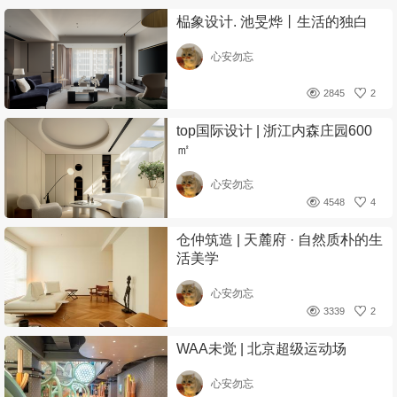
榀象设计. 池旻烨丨生活的独白
心安勿忘
2845
2
top国际设计 | 浙江内森庄园600
㎡
心安勿忘
4548
4
仓仲筑造 | 天麓府 · 自然质朴的生
活美学
心安勿忘
3339
2
WAA未觉 | 北京超级运动场
心安勿忘