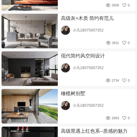
2609
0
高级灰+木质 简约有范儿
小凡18075007352
2811
0
现代简约风空间设计
小凡18075007352
2734
0
橄榄树别墅
小凡18075007352
2683
0
高级黑遇上红色系--质感的魅力