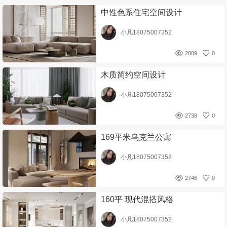
中性色系住宅空间设计
小凡18075007352
2889
0
木质简约空间设计
小凡18075007352
2738
0
169平米乌克兰公寓
小凡18075007352
2746
0
160平 现代混搭风格
小凡18075007352