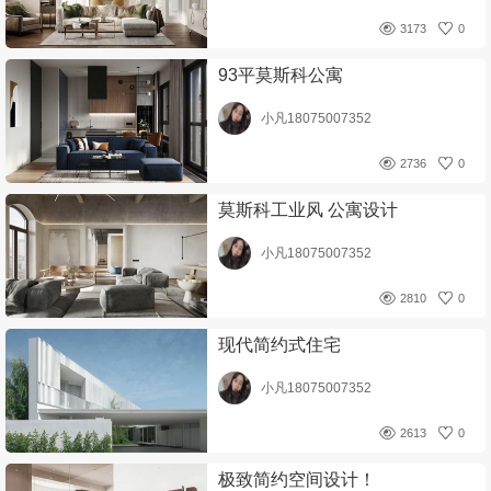
3173
0
93平莫斯科公寓
小凡18075007352
2736
0
莫斯科工业风 公寓设计
小凡18075007352
2810
0
现代简约式住宅
小凡18075007352
2613
0
极致简约空间设计！