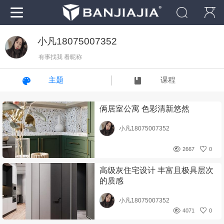
小凡18075007352
有事找我 看昵称
主题
课程
俩居室公寓 色彩清新悠然
小凡18075007352
2667
0
高级灰住宅设计 丰富且极具层次
的质感
小凡18075007352
4071
0