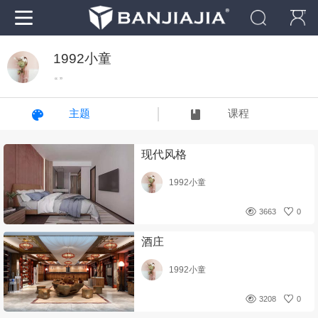
1992小童
“ ”
主题
课程
现代风格
1992小童
3663
0
酒庄
1992小童
3208
0