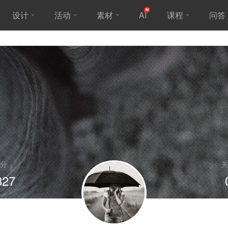
设计
活动
素材
AI
课程
问答
分
关
327