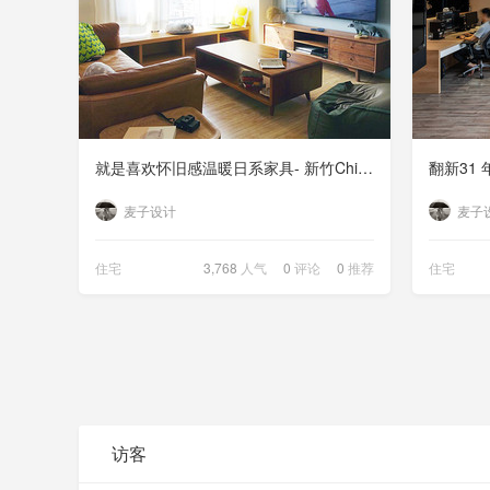
就是喜欢怀旧感温暖日系家具- 新竹Chichi 的家
翻新31
麦子设计
麦子
住宅
3,768
人气
0
评论
0
推荐
住宅
访客