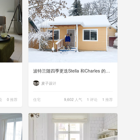
波特兰随四季更迭Stella 和Charles 的生活艺术之屋
麦子设计
论
0
推荐
住宅
9,602
人气
1
评论
1
推荐