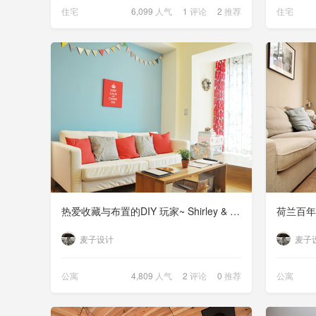
住宅
6,099
人气
1
评论
2
推荐
住宅
热爱收藏与布置的DIY 玩家~ Shirley & Jinglu 的新居
麦子设计
麦子
公寓
4,809
人气
2
评论
0
推荐
公寓