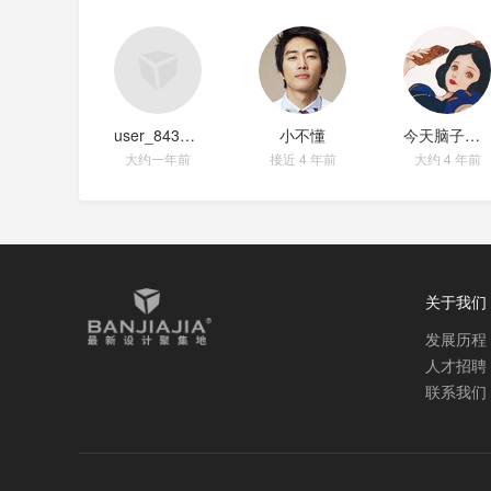
user_8433be65
小不懂
今天脑子没有泡
大约一年前
接近 4 年前
大约 4 年前
关于我们
发展历程
人才招聘
联系我们