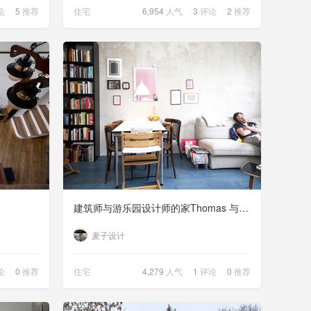
论
5
推荐
住宅
6,954
人气
3
评论
2
推荐
建筑师与游乐园设计师的家Thomas 与Aafje
麦子设计
论
0
推荐
住宅
4,279
人气
1
评论
0
推荐