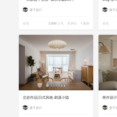
麦子设计
麦子
住宅
5,999
人气
3
评论
1
推荐
住宅
北岩作品|日式风格-鹧溪小隐
将作设计|
麦子设计
麦子