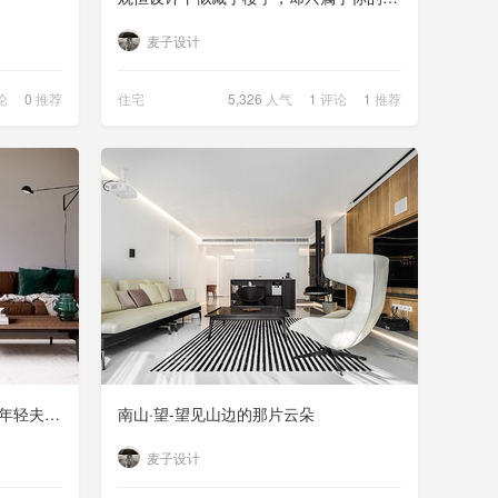
麦子设计
论
0
推荐
住宅
5,326
人气
1
评论
1
推荐
RUDA Studio丨翡翠绿+棕 50m²年轻夫妇的家
南山·望-望见山边的那片云朵
麦子设计