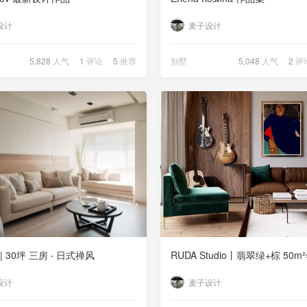
设计
麦子设计
5,828
人气
1
评论
5
推荐
别墅
5,048
人气
2
评
 30坪 三房 ‧ 日式禅风
设计
麦子设计