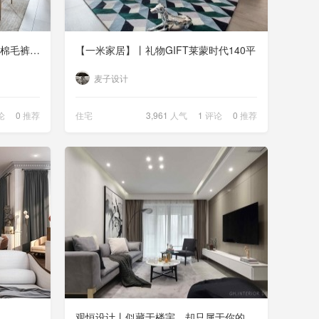
温暖日式美宅 | 阿里系文艺青年“棉毛裤少爷”的家
【一米家居】丨礼物GIFT莱蒙时代140平
麦子设计
论
0
推荐
住宅
3,961
人气
1
评论
0
推荐
观恒设计丨似藏于楼宇，却只属于你的迷城