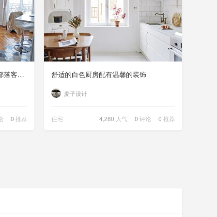
四色六角砖x 复古人字拼！巴黎部落客A. 中性调日光公寓
舒适的白色厨房配有温馨的装饰
麦子设计
论
0
推荐
住宅
4,260
人气
0
评论
0
推荐