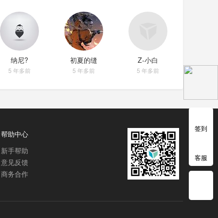
纳尼?
初夏的缝
Z-小白
5 年多前
5 年多前
5 年多前
签到
帮助中心
新手帮助
客服
意见反馈
商务合作