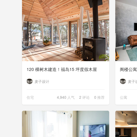
120 棵树木建造！福岛15 坪度假木屋
阁楼公寓 | 
麦子设计
麦子
住宅
4,940
人气
2
评论
0
推荐
公寓