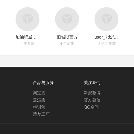
加油吧威基基
旧城以西%
user_7d2fe305
4 年多前
4 年多前
大约 5 年前
产品与服务
关注我们
淘宝店
新浪微博
云渲染
官方微信
特训营
QQ空间
渲梦工厂