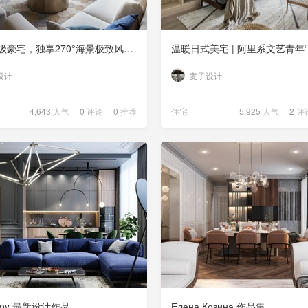
900㎡顶级豪宅，独享270°海景极致风光！
设计
麦子设计
4,643
人气
0
评论
0
推荐
住宅
5,925
人气
2
评
yrnov 最新设计作品
Елена Козина 作品集