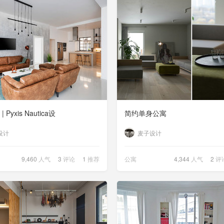
Pyxis Nautica设
简约单身公寓
设计
麦子设计
9,460
人气
3
评论
1
推荐
公寓
4,344
人气
2
评