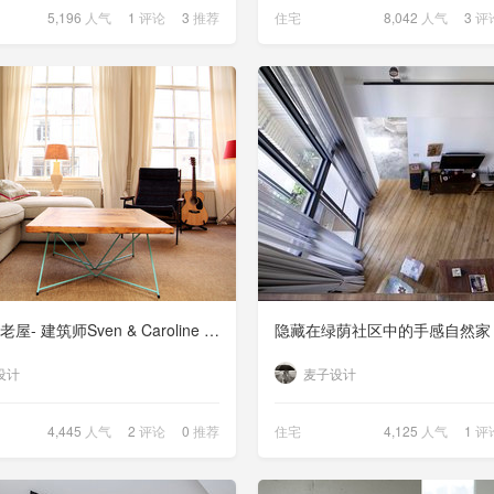
5,196
人气
1
评论
3
推荐
住宅
8,042
人气
3
评
荷兰百年老屋- 建筑师Sven & Caroline 的家
隐藏在绿荫社区中的手感自然家
设计
麦子设计
4,445
人气
2
评论
0
推荐
住宅
4,125
人气
1
评