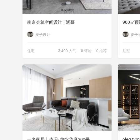
南京会筑空间设计 | 润慕
麦子设计
麦子
住宅
3,490
人气
0
评论
0
推荐
别墅
一米家居丨依旧· 御水华庭200平
oleg t