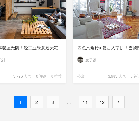
 年老屋光阴！轻工业绿意透天宅
设计
麦子设计
3,796
人气
0
评论
0
推荐
公寓
3,983
人气
0
评
1
2
3
…
11
12