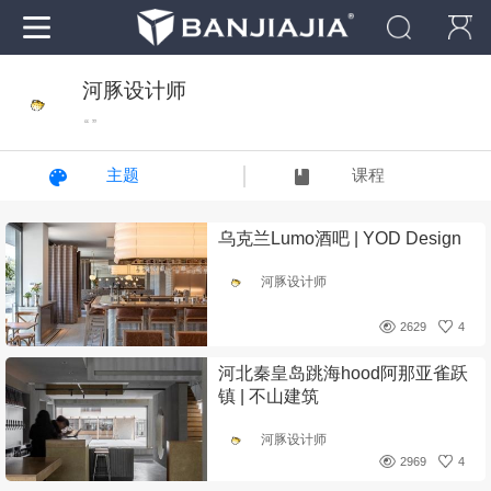
河豚设计师
“ ”
主题
课程
乌克兰Lumo酒吧 | YOD Design
河豚设计师
2629
4
河北秦皇岛跳海hood阿那亚雀跃
镇 | 不山建筑
河豚设计师
2969
4