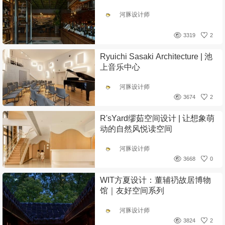
河豚设计师
3319
2
Ryuichi Sasaki Architecture | 池
上音乐中心
河豚设计师
3674
2
R'sYard缪茹空间设计 | 让想象萌
动的自然风悦读空间
河豚设计师
3668
0
WIT方夏设计：董辅礽故居博物
馆｜友好空间系列
河豚设计师
3824
2