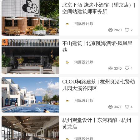
北京下酒·烧烤小酒馆（望京店）|
空间站建筑师事务所
河豚设计师
2820
2
不山建筑 | 北京跳海酒馆-凤凰里
巷
河豚设计师
3340
4
CLOU柯路建筑 | 杭州良渚七贤幼
儿园大溪谷园区
河豚设计师
3471
4
杭州观堂设计丨东河精酿 · 杭州
黄龙店
河豚设计师