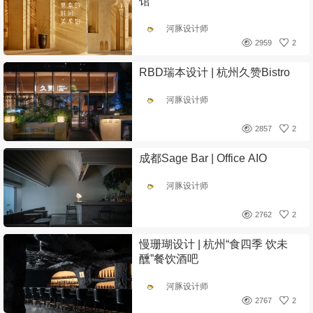
馆
河豚设计师
2959
2
RBD瑞本设计 | 杭州久赞Bistro
河豚设计师
2857
2
成都Sage Bar | Office AIO
河豚设计师
2762
2
慢珊瑚设计 | 杭州“食四季 饮未
醺”餐饮酒吧
河豚设计师
2767
2