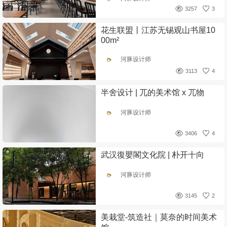
3257
3
花生联盟丨江苏无锡观山书屋10
00m²
河豚设计师
3113
4
半舍设计 | 兀的美术馆 x 兀物
河豚设计师
3406
4
武汉復嬰閣文化院 | 朴开⼗向
河豚设计师
3145
2
美栽堂-筑造社｜莫奈的时间美术