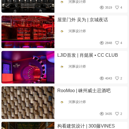
河豚设计师
3519
4
屋里门外 吴为 | 京城夜话
河豚设计师
2848
4
LJID首发 | 肖懿展 • CC CLUB
河豚设计师
4043
2
RooMoo | 崃州威士忌酒吧
河豚设计师
3435
2
构看建筑设计 | 300藤VINES