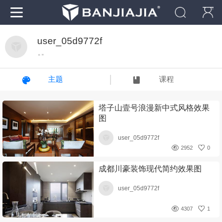
user_05d9772f
“ ”
主题
课程
塔子山壹号浪漫新中式风格效果
图
user_05d9772f
2952
0
成都川豪装饰现代简约效果图
user_05d9772f
4307
1