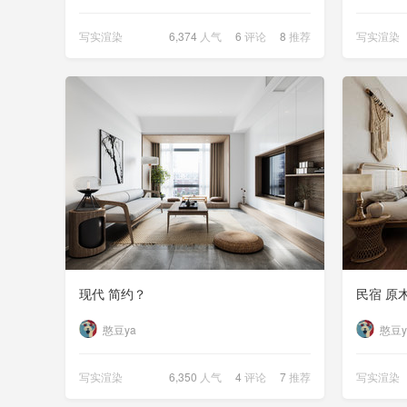
写实渲染
6,374
人气
6
评论
8
推荐
写实渲染
现代 简约？
民宿 原
憨豆ya
憨豆y
写实渲染
6,350
人气
4
评论
7
推荐
写实渲染