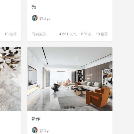
光
憨豆ya
10
推荐
写实渲染
4,661
人气
2
评论
10
推荐
新作
憨豆ya