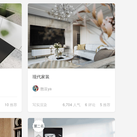
现代家装
憨豆ya
10
推荐
写实渲染
6,704
人气
6
评论
5
推荐