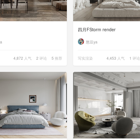
四月FStorm render
a
憨豆ya
4,872
人气
2
评论
5
推荐
写实渲染
4,453
人气
1
评论