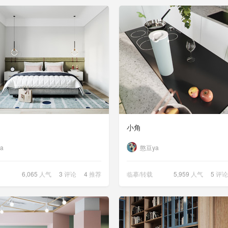
小角
a
憨豆ya
6,065
人气
3
评论
4
推荐
临摹/转载
5,959
人气
5
评论