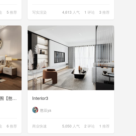
论
5
推荐
写实渲染
4,613
人气
1
评论
3
推荐
12号作品--#效果表现第14期#氛围【憨豆ya】
Interior3
憨豆ya
论
6
推荐
商业快速
5,050
人气
2
评论
1
推荐