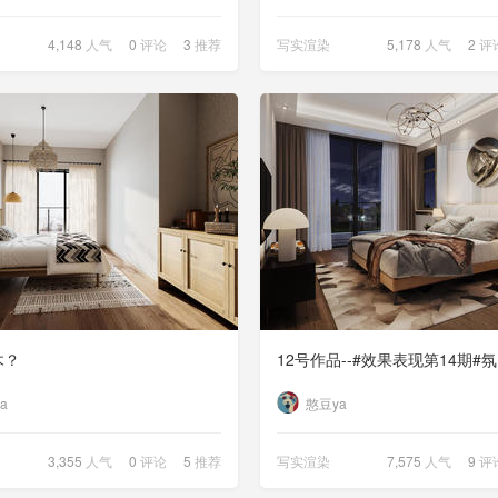
4,148
人气
0
评论
3
推荐
写实渲染
5,178
人气
2
评
木？
a
憨豆ya
3,355
人气
0
评论
5
推荐
写实渲染
7,575
人气
9
评