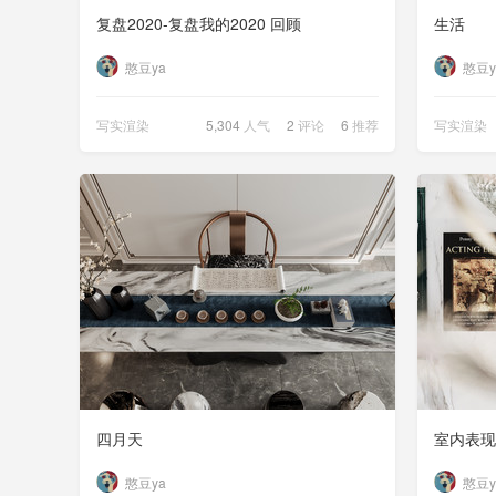
复盘2020-复盘我的2020 回顾
生活
憨豆ya
憨豆y
写实渲染
5,304
人气
2
评论
6
推荐
写实渲染
四月天
室内表现
憨豆ya
憨豆y