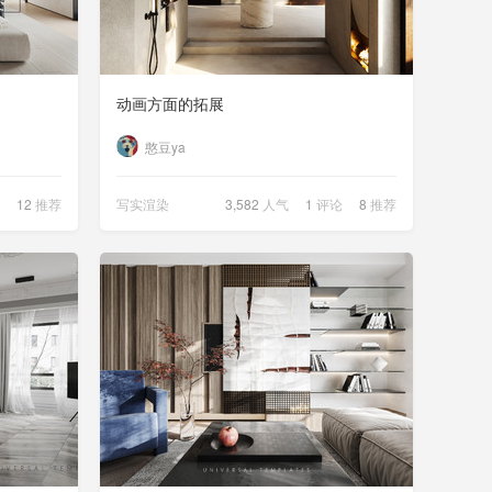
动画方面的拓展
憨豆ya
12
推荐
写实渲染
3,582
人气
1
评论
8
推荐