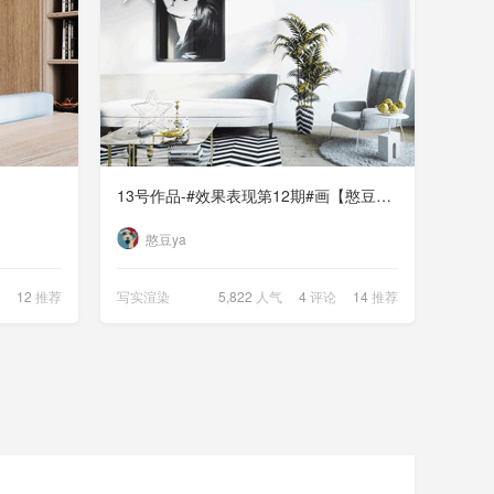
13号作品-#效果表现第12期#画【憨豆ya】
憨豆ya
12
推荐
写实渲染
5,822
人气
4
评论
14
推荐