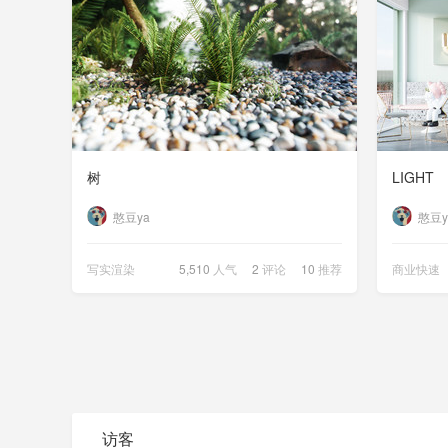
树
LIGHT
憨豆ya
憨豆y
写实渲染
5,510
人气
2
评论
10
推荐
商业快速
访客