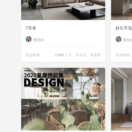
7月末
好久不见
憨豆ya
憨豆y
商业快速
3,362
人气
0
评论
8
推荐
商业快速