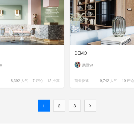
DEMO
a
憨豆ya
8,392
人气
7
评论
12
推荐
商业快速
9,742
人气
10
评论
1
2
3