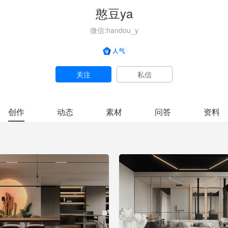
憨豆ya
微信:handou_y
关注
私信
创作
动态
素材
问答
资料