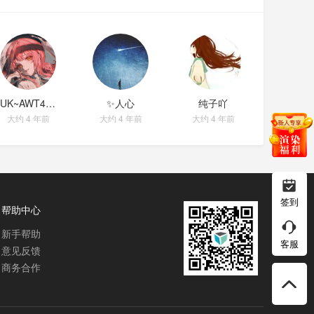
UK~AWT48行け☆
✨人心
纯子吖
大约 4 年前
大约 4 年前
大约 4 年前
签到
帮助中心
新手帮助
客服
意见反馈
商务合作