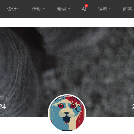
设计
活动
素材
AI
课程
问答
分
关
24