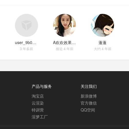
user_9b0566a5
A欢欢效果图施工图
蓬蓬
3 年多前
接近 4 年前
大约 4 年前
产品与服务
关注我们
淘宝店
新浪微博
云渲染
官方微信
特训营
QQ空间
渲梦工厂