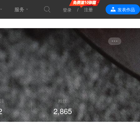
服务
注册
发表作品
登录
效果表现
注
粉丝
2
2,865