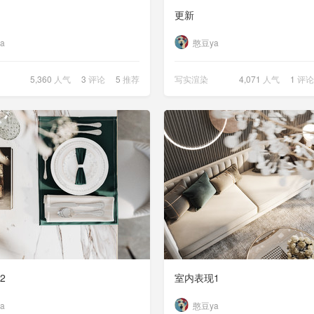
更新
a
憨豆ya
5,360
人气
3
评论
5
推荐
写实渲染
4,071
人气
1
评论
2
室内表现1
a
憨豆ya