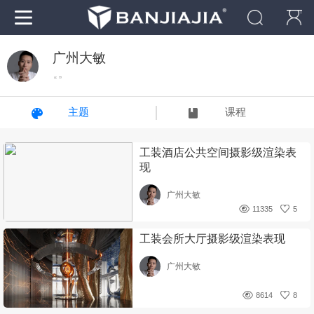
广州大敏
“ ”
主题
课程
工装酒店公共空间摄影级渲染表
现
广州大敏
11335
5
工装会所大厅摄影级渲染表现
广州大敏
8614
8