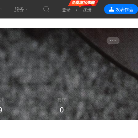
服务
注册
发表作品
登录
效果表现
注
粉丝
9
0