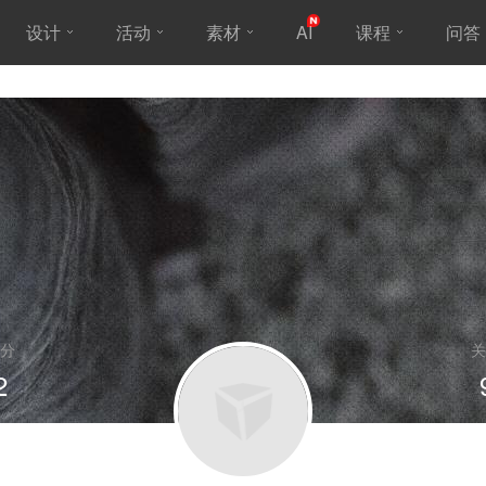
设计
活动
素材
AI
课程
问答
分
关
2