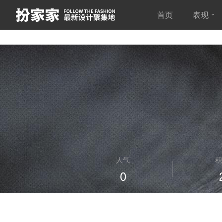
首页
表现
人气
积
0