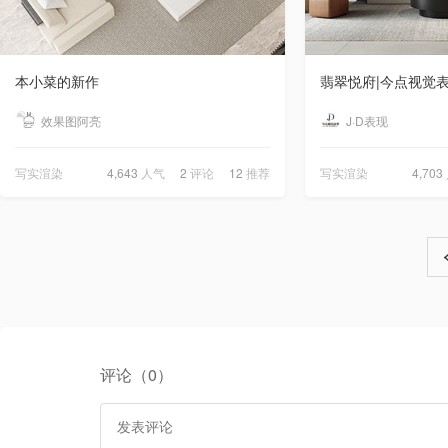
本小菜的新作
翡翠悦府|今点视觉
效果图阿亮
J·D表现
写实渲染
4,643
人气
2
评论
12
推荐
写实渲染
4,703
评论（0）