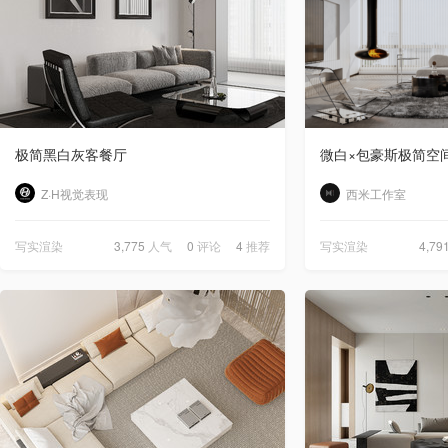
极简黑白灰客餐厅
微白×包豪斯极简空
Z·H视觉表现
西米工作室
写实渲染
3,775
人气
0
评论
4
推荐
写实渲染
4,79