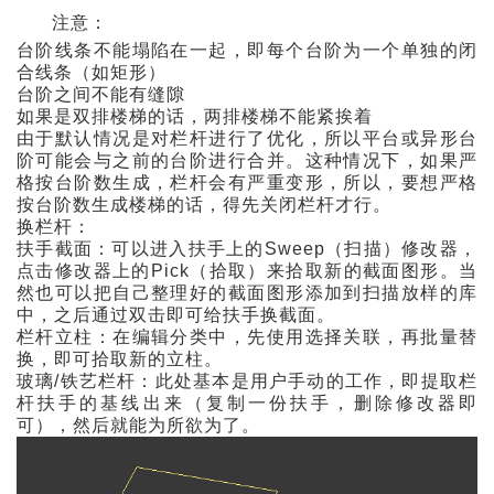
注意：
台阶线条不能塌陷在一起，即每个台阶为一个单独的闭
合线条（如矩形）
台阶之间不能有缝隙
如果是双排楼梯的话，两排楼梯不能紧挨着
由于默认情况是对栏杆进行了优化，所以平台或异形台
阶可能会与之前的台阶进行合并。这种情况下，如果严
格按台阶数生成，栏杆会有严重变形，所以，要想严格
按台阶数生成楼梯的话，得先关闭栏杆才行。
换栏杆：
扶手截面：可以进入扶手上的Sweep（扫描）修改器，
点击修改器上的Pick（拾取）来拾取新的截面图形。当
然也可以把自己整理好的截面图形添加到扫描放样的库
中，之后通过双击即可给扶手换截面。
栏杆立柱：在编辑分类中，先使用选择关联，再批量替
换，即可拾取新的立柱。
玻璃/铁艺栏杆：此处基本是用户手动的工作，即提取栏
杆扶手的基线出来（复制一份扶手，删除修改器即
可），然后就能为所欲为了。