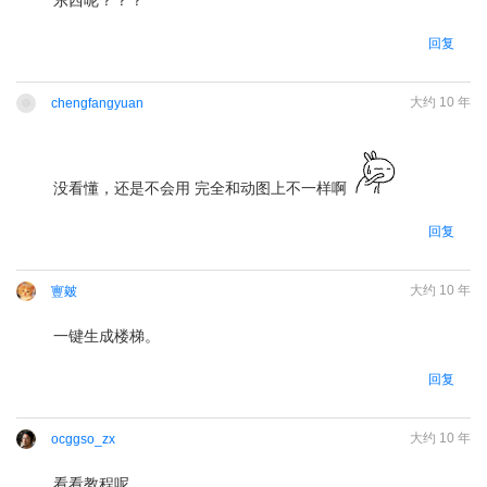
请
登录
后回复
回复
大约 10 年
chengfangyuan
请
登录
后回复
没看懂，还是不会用 完全和动图上不一样啊
回复
大约 10 年
寷皴
一键生成楼梯。
请
登录
后回复
回复
大约 10 年
ocggso_zx
看看教程呢