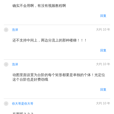
确实不会用啊，有没有视频教程啊
回复
大约 10 年
浩泽
还不支持中间上，两边分流上的那种楼梯！！！
请
登录
后回复
回复
大约 10 年
浩泽
动图里面设置为台阶的每个矩形都要是单独的个体！光定位
这个台阶也是好费劲哦
请
登录
后回复
回复
大约 10 年
你大哥是你大哥
东西呢？？？