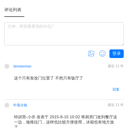
评论列表
登录
共
0
张，还可以上传
3
张
接近 11 年
tanxiaoxiao
这个只有发改门位置了 不然只有饭厅了
回复
接近 11 年
叶落古镜
特训营-小亦 发表于 2015-8-15 10:02
将厨房门改到餐厅这
一边，做推拉门，这样也比较方便使用，冰箱也有地方放
请
登录
后回复
了。