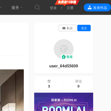
服务
注册
发表作品
登录
效果表现
私信
关注
user_64d55609
赞
评论
3
0