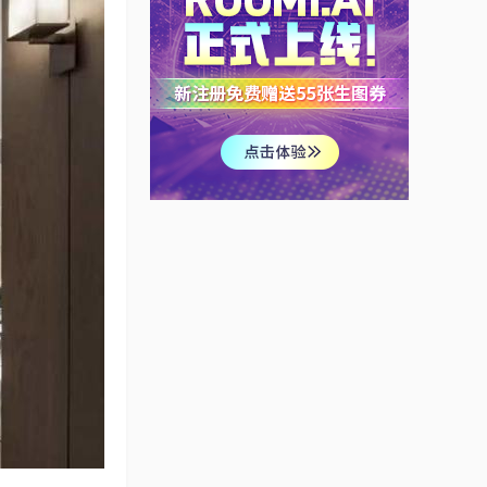
新中式风格
user_3cadcfcb
现代简约白
user_49b9a27a
不被形式所界定的风格