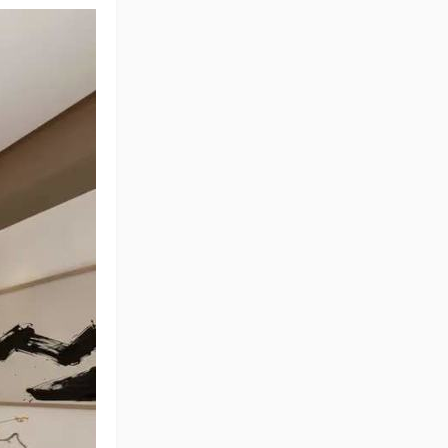
user_c509ea8f
重庆合川德润食府
汪森