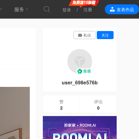
服务
注册
发表作品
登录
效果表现
私信
关注
user_698e576b
赞
评论
2
0