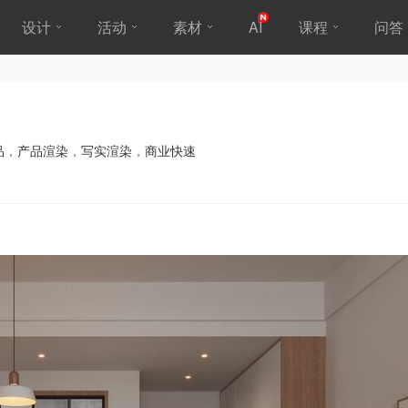
设计
活动
素材
AI
课程
问答
品
，
产品渲染
，
写实渲染
，
商业快速