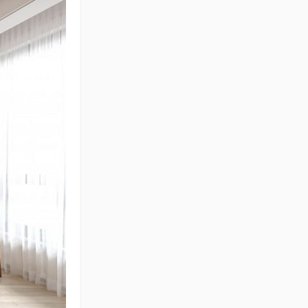
效果图 施工图制作‘’芝芝‘’
现代办公室
白色的蛋饼