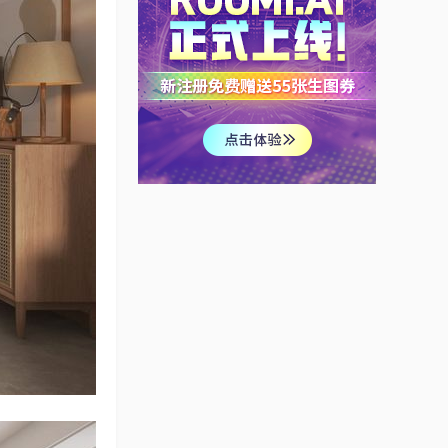
民宿酒店
user_42d7de31
高端大气的会所
user_8ea68a16
高级灰色系住宅设计
超有质感