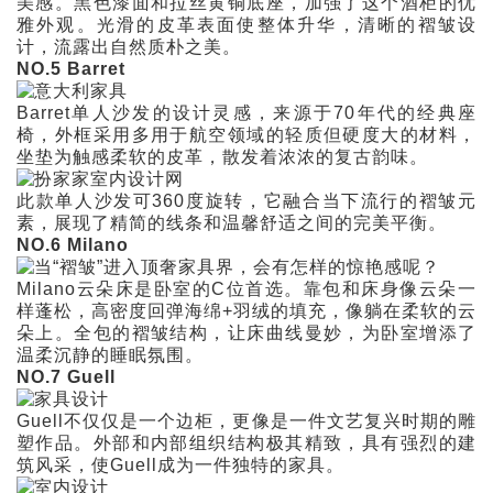
美感。黑色漆面和拉丝黄铜底座，加强了这个酒柜的优
雅外观。光滑的皮革表面使整体升华，清晰的褶皱设
计，流露出自然质朴之美。
NO.5 Barret
Barret单人沙发的设计灵感，来源于70年代的经典座
椅，外框采用多用于航空领域的轻质但硬度大的材料，
坐垫为触感柔软的皮革，散发着浓浓的复古韵味。
此款单人沙发可360度旋转，它融合当下流行的褶皱元
素，展现了精简的线条和温馨舒适之间的完美平衡。
NO.6 Milano
Milano云朵床是卧室的C位首选。靠包和床身像云朵一
样蓬松，高密度回弹海绵+羽绒的填充，像躺在柔软的云
朵上。全包的褶皱结构，让床曲线曼妙，为卧室增添了
温柔沉静的睡眠氛围。
NO.7 Guell
Guell不仅仅是一个边柜，更像是一件文艺复兴时期的雕
塑作品。外部和内部组织结构极其精致，具有强烈的建
筑风采，使Guell成为一件独特的家具。