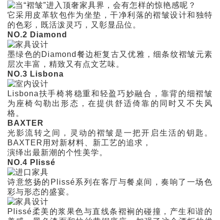
它采用皮革软包作为坐垫，干净利落的褶皱设计和独特
的色彩，既活泼灵巧，又彰显品位。
NO.2 Diamond
墨绿色的Diamond餐边柜复古又优雅，细条纹褶皱元素
层次丰富，精致又有点文艺味。
NO.3 Lisbona
Lisbona扶手椅将稳重和轻盈巧妙融合，靠背的细褶皱
为座椅勾勒出形态，在提供舒适倚靠的同时又不失风
格。
BAXTER
光影流转之间，灵动的褶皱是一把开启生活的钥匙。
BAXTER用对新材料、新工艺的追求，
演绎出最新潮的个性美学。
NO.4 Plissé
诗意悠扬的Plissé系列在客厅与餐桌间，奏响了一场色
彩与形态的盛宴。
Plissé柔美的浆果色与直线条褶裥的碰撞，产生和谐的