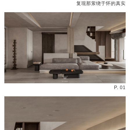
复现那萦绕于怀的真实
P. 01