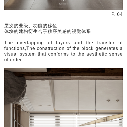
P. 04
层次的叠级、功能的移位
体块的建构衍生合乎秩序美感的视觉体系
The overlapping of layers and the transfer of
functions,The construction of the block generates a
visual system that conforms to the aesthetic sense
of order.