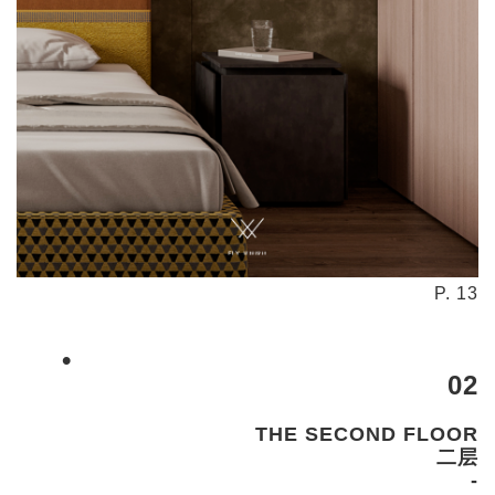
P. 13
•
02
THE SECOND FLOOR
二层
-