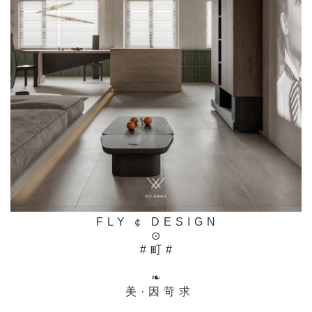
F L Y ￠ D E S I G N
⊙
# 町 #
❧
美 · 因 苛 求