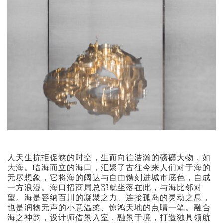
人天生抗拒促狭的时空，生而向往浩瀚的磅礴大物，如
大海。临海而立的海口，汇聚了古往今来人们对于海的
无尽想象，它将海的阔达与自由镌刻进城市底色，自成
一方浪漫。海口招商局总部就坐落在此，与海比邻对
望。海是容纳百川的凝聚之力、连接孤岛的灵动之息，
也是润物无声的小意温柔、惊鸿天地的点睛一笔。融合
海之神韵，设计师借景入室，融景于境，打造独具领航