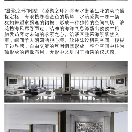
“凝聚之环”雕塑 《凝聚之环》将海水翻涌生花的动态捕
捉定格，海浪携卷着金色的晨辉，水滴凝聚一卷一扬，
犹如舞蹈家飘逸的裙摆，形成一种独特的空间气场，浪
花携海风席卷而过，洁净的海洋气息涤荡出勃勃生机，
触发访客对未知的求索之心。洽谈区整幕海景跃然入
室，瞬间予人朗阔洒脱心境。软装陈设切割空间，模糊
了边界感，自由交流的氛围悄然形成，整个空间中柱为
轴形成的镜像布局，无形中又巩固了商谈的仪式感。