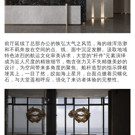
前厅延续了总部办公的恢弘大气之风范，海的雄浑浩渺
和不羁奔放在空间的点、线、面中沉淀发酵。汲取地域
特色浓烈的航运文化审美诉求，大堂的“杆件”元素演绎
成为近人尺度的精致细节，饱含张力又不失精微美妙的
设计，为空间带来多角度的聚焦。船杆造型的指示牌横
埂其上，一目了然，皎如海上星月，台面点缀着贝螺化
石，与大堂遥相呼应，强化了来访者体验的完整性。