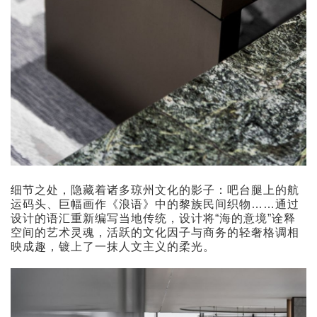
细节之处，隐藏着诸多琼州文化的影子：吧台腿上的航
运码头、巨幅画作《浪语》中的黎族民间织物……通过
设计的语汇重新编写当地传统，设计将“海的意境”诠释
空间的艺术灵魂，活跃的文化因子与商务的轻奢格调相
映成趣，镀上了一抹人文主义的柔光。