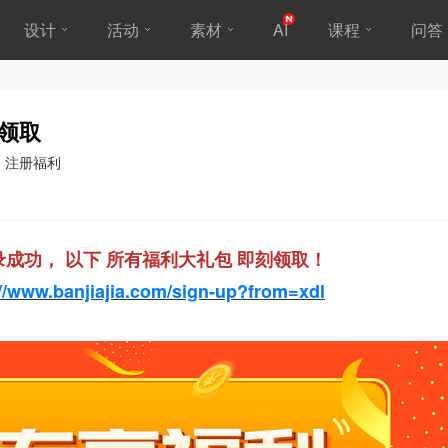
设计
活动
素材
AI
课程
问答
你领取
，
注册福利
录成功， 以下
所有福利大礼包
即刻
领取
！
://www.banjiajia.com/sign-up?from=xdl