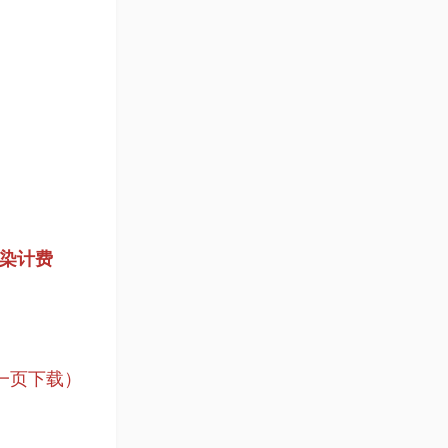
【2016年终盘点】优
秀老师介绍-王海青
海青深化2014
发布作品审核规则
官方站务管理
渲染计费
一页下载）