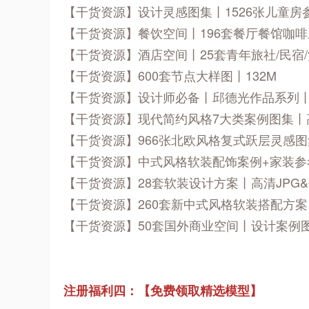
【干货资源】设计灵感图集丨1526张儿童房参
【干货资源】餐饮空间丨196套餐厅餐馆咖啡厅
【干货资源】酒店空间丨25套青年旅社/民宿/
【干货资源】600套节点大样图丨132M
【干货资源】设计师必备丨邱德光作品系列丨
【干货资源】现代简约风格7大类案例图集丨高清
【干货资源】966张北欧风格复式跃层灵感图集
【干货资源】中式风格软装配饰案例+家装参考
【干货资源】28套软装设计方案丨高清JPG&
【干货资源】260套新中式风格软装搭配方案丨高
【干货资源】50套国外商业空间丨设计案例图
注册福利四：【免费领取精选模型】