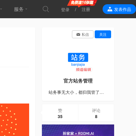
服务
注册
发表作品
登录
效果表现
私信
关注
官方站务管理
站务事无大小，都归我管了。紧急的话可以直接联系编辑小姐姐：3221885107。
赞
评论
35
8