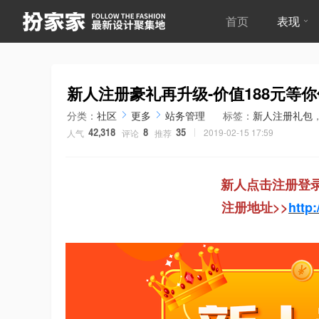
首页
表现
新人注册豪礼再升级-价值188元等
分类：
社区
更多
站务管理
标签：
新人注册礼包
2019-02-15 17:59
人气
评论
推荐
42,318
8
35
新人点击注册
登
注册地址>>
http