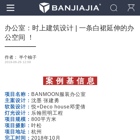
办公室：时上建筑设计 | 一条白裙延伸的办
公空间 ！
作者：
半个柚子
2019-06-26 12:09
案 例 基 信 息
项目名称：
BANMOON服装办公室
主案设计：
沈墨 张建勇
软装设计：
悦+Deco house邓雯倩
灯光设计：
乐翰照明工程
项目规模：
800平方米
项目摄影：
叶松
项目地址：
杭州
完工时间：
2018年10月