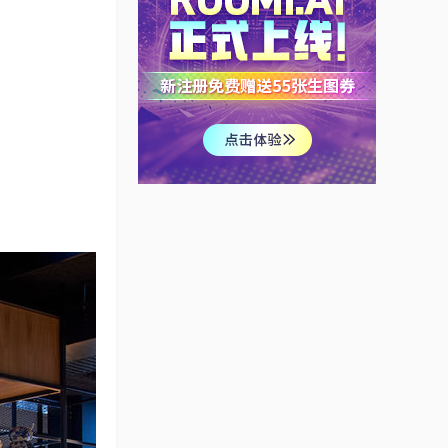
最酷的学生会大楼！
【设计必看】
玛祖铭立
探索空间设计的可能性
| 办公室设计
我是设计狮
刘建辉最新作品—万科
地产成都办公室