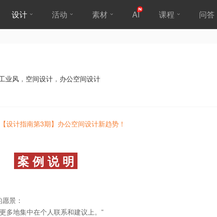
设计
活动
素材
AI
课程
问答
工业风
，
空间设计
，
办公空间设计
【设计指南第3期】办公空间设计新趋势！
案 例 说 明
的愿景：
更多地集中在个人联系和建议上。”