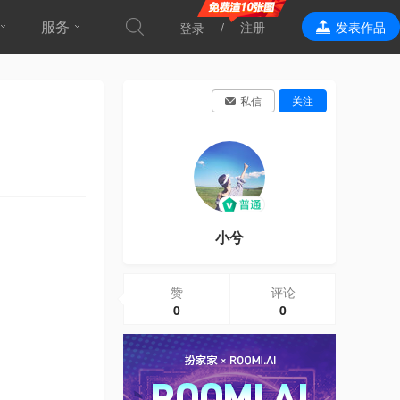
服务
注册
发表作品
登录
效果表现
私信
关注
小兮
赞
评论
0
0