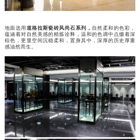
地面选用
道格拉斯瓷砖风尚石系列，
自然柔和的色彩，
蕴涵着对自然美感的精炼诠释，温和的色调中点缀着深
棕色，更显空间沉稳柔和，置身其中，深厚的历史厚重
感油然而生。