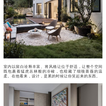
室内以留白诠释丰富、将风格让位于舒适，让整个空间
既包裹着猛虎丛林般的冷峻，也暗藏了细嗅蔷薇的温
柔。在他看来，设计，是累的时候让你笑起来的东西。