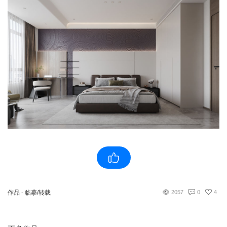
作品
-
临摹/转载
2057
0
4