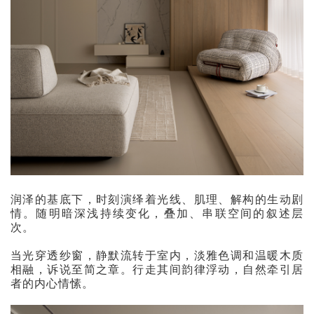
润泽的基底下，时刻演绎着光线、肌理、解构的生动剧
情。随明暗深浅持续变化，叠加、串联空间的叙述层
次。
当光穿透纱窗，静默流转于室内，淡雅色调和温暖木质
相融，诉说至简之章。行走其间韵律浮动，自然牵引居
者的内心情愫。