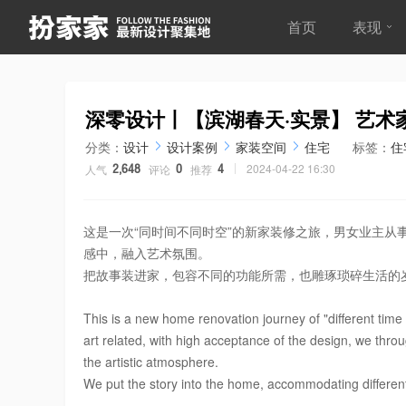
首页
表现
深零设计丨【滨湖春天·实景】 艺术
分类：
设计
设计案例
家装空间
住宅
标签：
住
2024-04-22 16:30
人气
评论
推荐
2,648
0
4
这是一次“同时间不同时空”的新家装修之旅，男女业主
感中，融入艺术氛围。
把故事装进家，包容不同的功能所需，也雕琢琐碎生活的
This is a new home renovation journey of "different ti
art related, with high acceptance of the design, we throug
the artistic atmosphere.
We put the story into the home, accommodating different fu