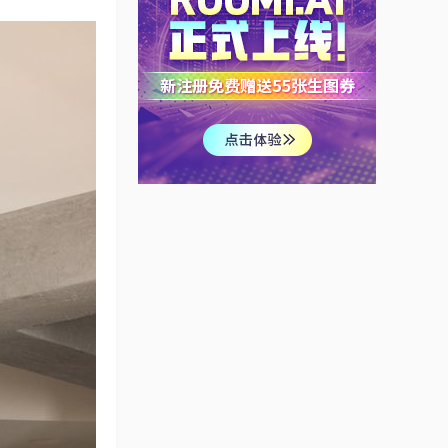
金阳观山湖区万川装饰
装修设计案例新中式风
格装修效果图
qingtian01
支点设计原创案例——
保利大都会
支点设计
葡萄牙原始感白色部屋