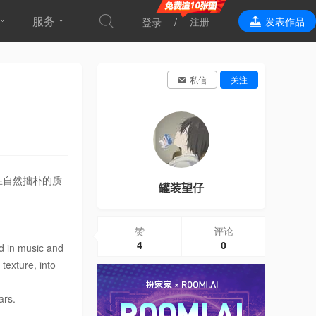
服务
注册
发表作品
登录
效果表现
私信
关注
在自然拙朴的质
罐装望仔
赞
评论
4
0
d in music and
texture, into
ars.