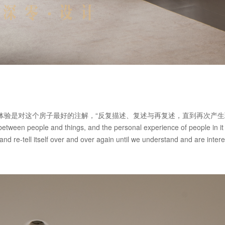
体验是对这个房子最好的注解，“反复描述、复述与再复述，直到再次产生
etween people and things, and the personal experience of people in it 
l and re-tell itself over and over again until we understand and are intere