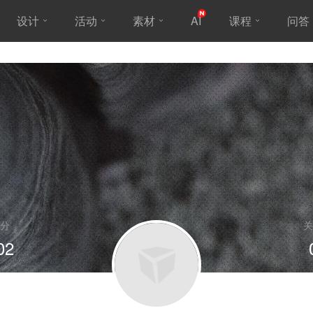
设计
活动
素材
AI
课程
问答
分
关
02