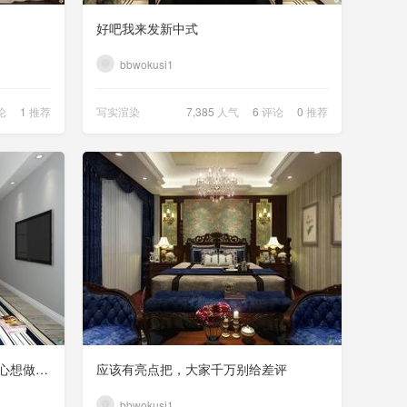
好吧我来发新中式
bbwokusi1
论
1
推荐
写实渲染
7,385
人气
6
评论
0
推荐
几张图，客户觉得不错，我用了心想做却总做不好
应该有亮点把，大家千万别给差评
bbwokusi1