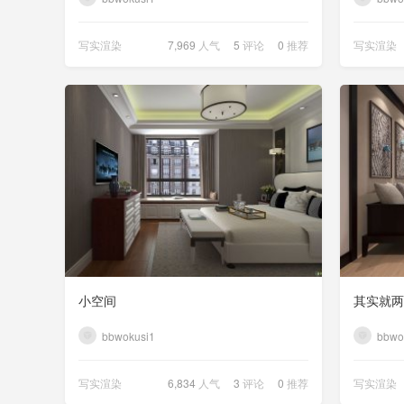
写实渲染
7,969
人气
5
评论
0
推荐
写实渲染
小空间
其实就两
bbwokusi1
bbwo
写实渲染
6,834
人气
3
评论
0
推荐
写实渲染