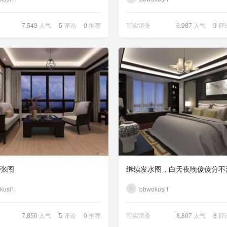
7,543
人气
5
评论
0
推荐
写实渲染
6,987
人气
3
评
张图
继续发水图，白天夜晚傻傻分不
kusi1
bbwokusi1
7,850
人气
5
评论
0
推荐
写实渲染
8,807
人气
8
评