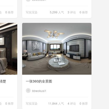
论
0
推荐
写实渲染
5,299
人气
3
评论
0
推荐
清楚
一张360的全景图
bbwokusi1
论
0
推荐
写实渲染
11,844
人气
4
评论
0
推荐