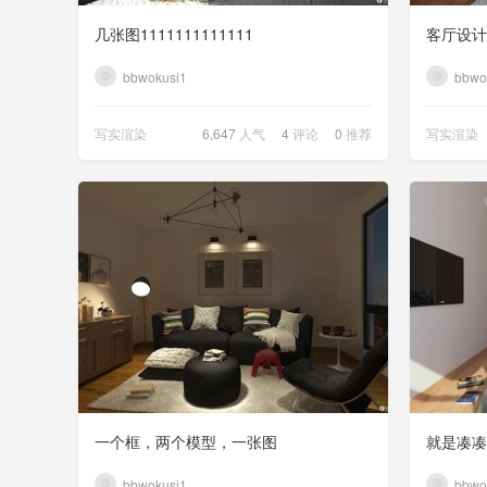
几张图1111111111111
客厅设计
bbwokusi1
bbwo
写实渲染
6,647
人气
4
评论
0
推荐
写实渲染
一个框，两个模型，一张图
就是凑凑
bbwokusi1
bbwo