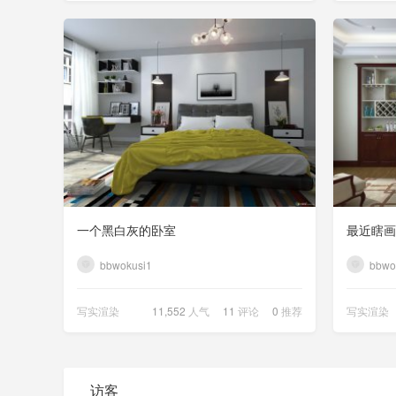
一个黑白灰的卧室
最近瞎画
bbwokusi1
bbwo
写实渲染
11,552
人气
11
评论
0
推荐
写实渲染
访客