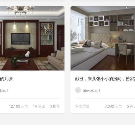
的几张
献丑，来几张小小的房间，扮家
kusi1
bbwokusi1
12,103
人气
14
评论
0
推荐
写实渲染
7,349
人气
5
评