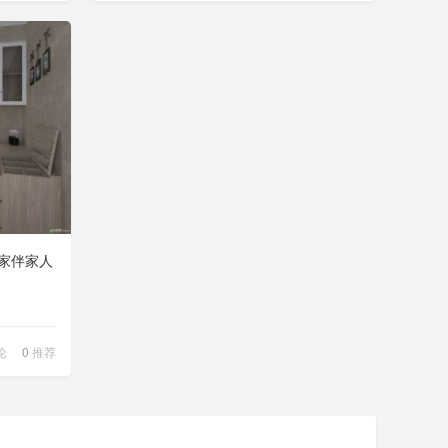
家伴家人
论
0
推荐