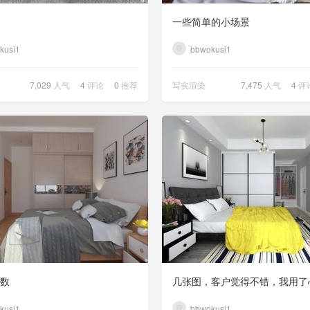
一些简单的小场景
kusi1
bbwokusi1
7,029
人气
4
评论
0
推荐
写实渲染
7,475
人气
4
评
数
kusi1
bbwokusi1