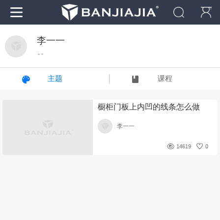
李一一
“ ”
主题
课程
橱柜门板上内凹的线条怎么做
李一一
14619
0