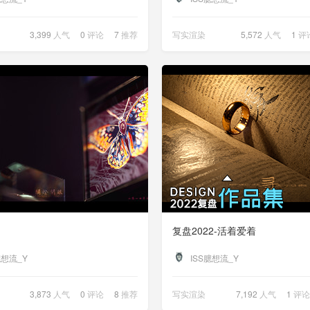
3,399
人气
0
评论
7
推荐
写实渲染
5,572
人气
1
评
复盘2022-活着爱着
臆想流_Y
ISS臆想流_Y
3,873
人气
0
评论
8
推荐
写实渲染
7,192
人气
1
评论