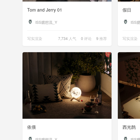
Tom and Jerry 01
假日
ISS臆想流_Y
ISS
写实渲染
7,734
人气
0
评论
9
推荐
写实渲染
依偎
西光鹊
ISS臆想流_Y
ISS