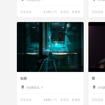
写实渲染
4,103
人气
0
评论
9
推荐
写实渲染
如厕
蝶
ISS臆想流_Y
ISS
写实渲染
4,642
人气
0
评论
6
推荐
写实渲染