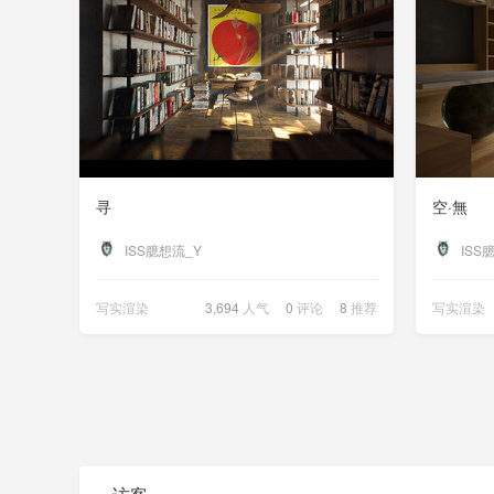
寻
空·無
ISS臆想流_Y
ISS
写实渲染
3,694
人气
0
评论
8
推荐
写实渲染