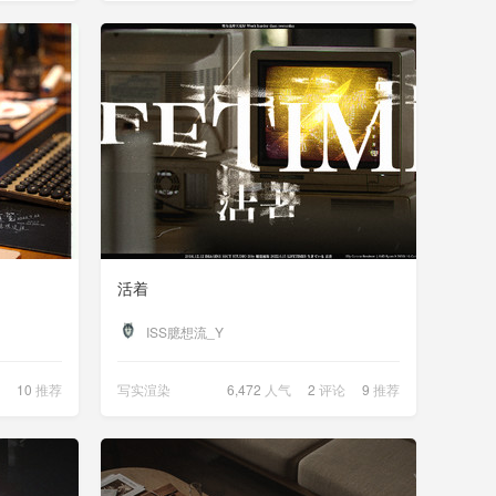
活着
ISS臆想流_Y
10
推荐
写实渲染
6,472
人气
2
评论
9
推荐