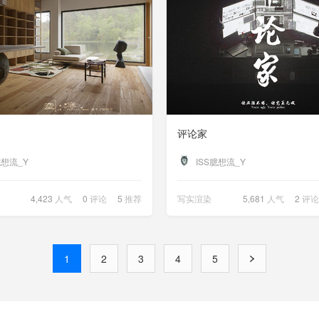
评论家
臆想流_Y
ISS臆想流_Y
4,423
人气
0
评论
5
推荐
写实渲染
5,681
人气
2
评论
1
2
3
4
5