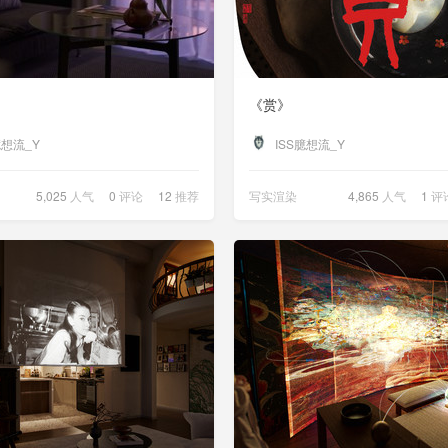
《赏》
臆想流_Y
ISS臆想流_Y
5,025
人气
0
评论
12
推荐
写实渲染
4,865
人气
1
评