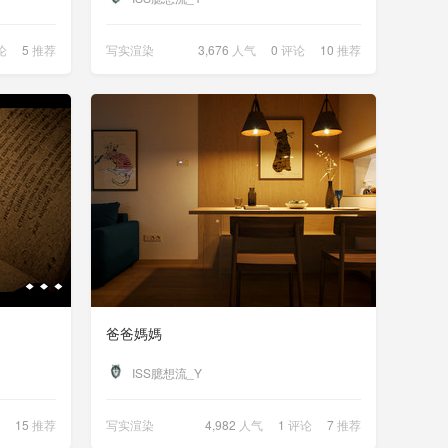
论
5
推荐
写实渲染
3,676
人气
0
评论
10
推荐
爸爸媽媽
ISS臆想流_Y
15
推荐
写实渲染
4,982
人气
1
评论
7
推荐