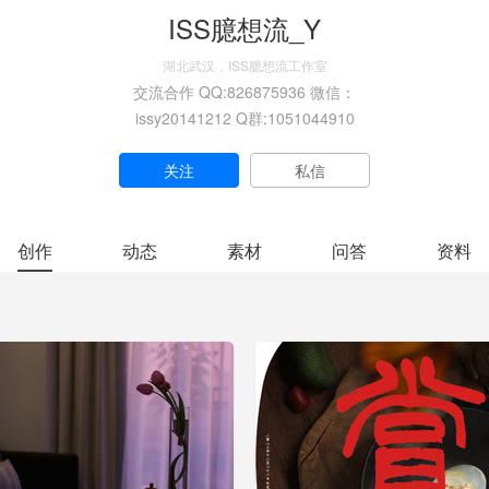
ISS臆想流_Y
湖北武汉，ISS臆想流工作室
交流合作 QQ:826875936 微信：
issy20141212 Q群:1051044910
关注
私信
创作
动态
素材
问答
资料