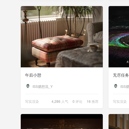
午后小憩
无尽任务
ISS臆想流_Y
ISS
写实渲染
4,286
人气
0
评论
16
推荐
写实渲染