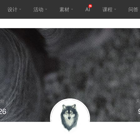
设计
活动
素材
AI
课程
问答
分
关
26