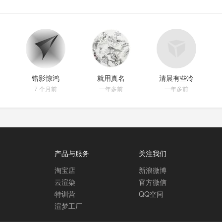
错影惊鸿
就用真名
清晨有些冷
7 个月前
一年多前
一年多前
产品与服务
关注我们
淘宝店
新浪微博
云渲染
官方微信
特训营
QQ空间
渲梦工厂