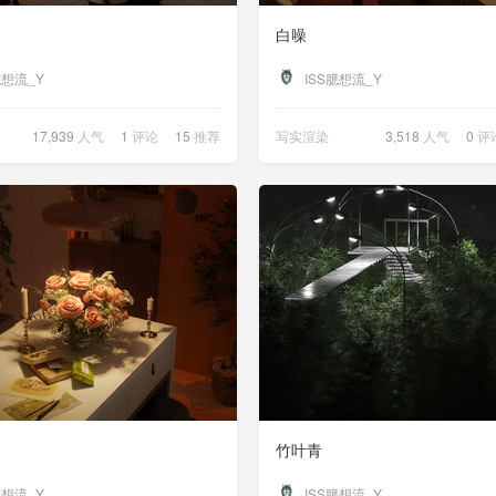
白噪
臆想流_Y
ISS臆想流_Y
17,939
人气
1
评论
15
推荐
写实渲染
3,518
人气
0
评
竹叶青
臆想流_Y
ISS臆想流_Y