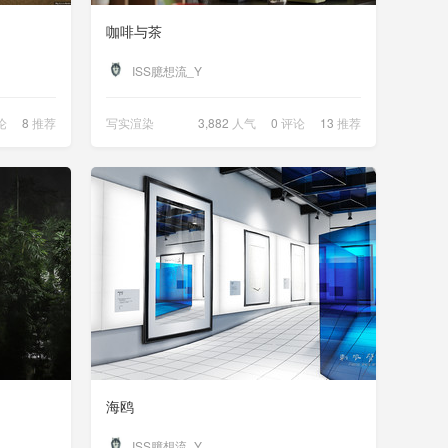
咖啡与茶
ISS臆想流_Y
论
8
推荐
写实渲染
3,882
人气
0
评论
13
推荐
海鸥
ISS臆想流_Y