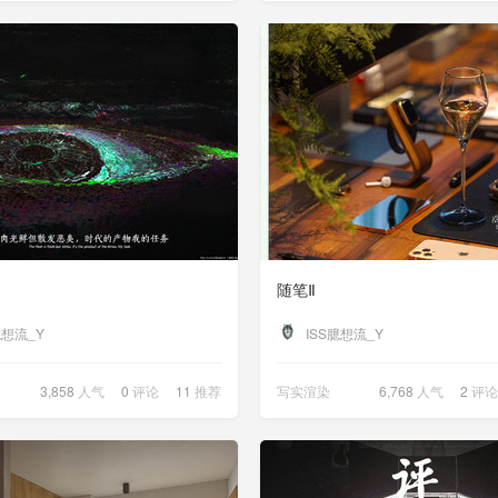
随笔Ⅱ
臆想流_Y
ISS臆想流_Y
3,858
人气
0
评论
11
推荐
写实渲染
6,768
人气
2
评论