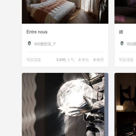
Entre nous
婧
ISS臆想流_Y
ISS
写实渲染
3,690
人气
0
评论
8
推荐
写实渲染