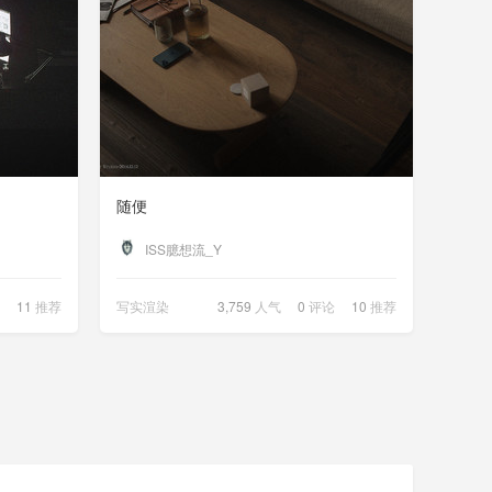
随便
ISS臆想流_Y
11
推荐
写实渲染
3,759
人气
0
评论
10
推荐