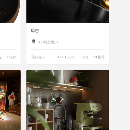
臆想
ISS臆想流_Y
论
7
推荐
写实渲染
4,301
人气
0
评论
10
推荐