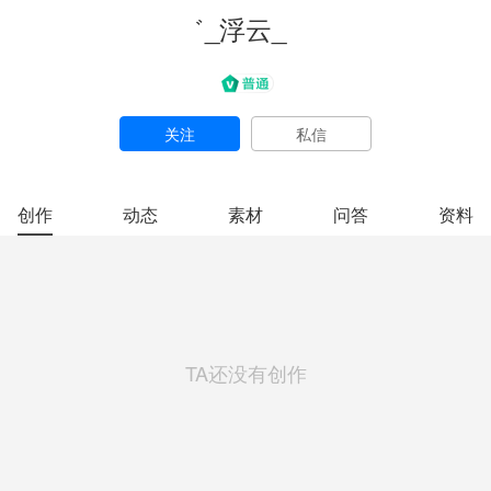
゛_浮云_ゞ
关注
私信
创作
动态
素材
问答
资料
TA还没有创作