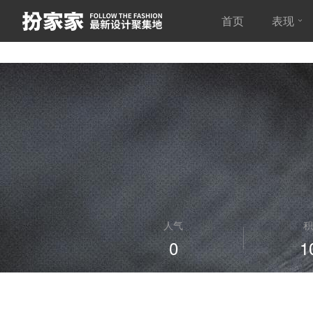
首页
表现
人气
积
0
1