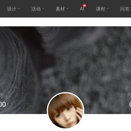
设计
活动
素材
AI
课程
问答
分
关
00