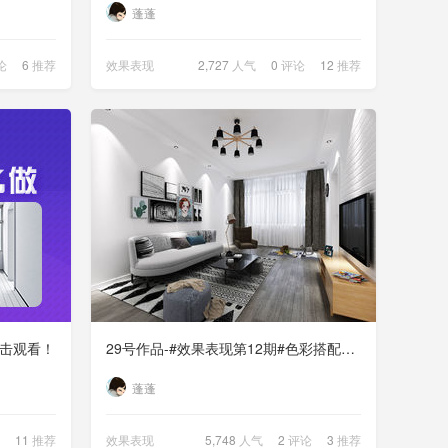
蓬蓬
论
6
推荐
效果表现
2,727
人气
0
评论
12
推荐
点击观看！
29号作品-#效果表现第12期#色彩搭配【邮箱投稿5010449xx@qq.com】
蓬蓬
11
推荐
效果表现
5,748
人气
2
评论
3
推荐