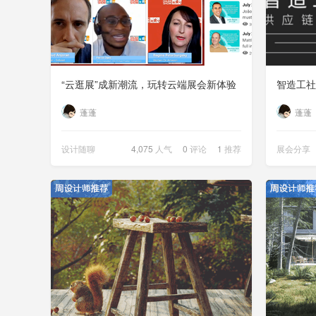
“云逛展”成新潮流，玩转云端展会新体验
蓬蓬
蓬蓬
设计随聊
4,075
人气
0
评论
1
推荐
展会分享