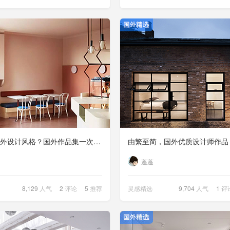
想了解国外设计风格？国外作品集一次看过瘾！
由繁至简，国外优质设计师作品
蓬蓬
8,129
人气
2
评论
5
推荐
灵感精选
9,704
人气
1
评