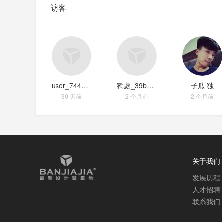
访客
user_7449e4cd
獨處_39b2b4bc
子瓜 独
30 天前
2 个月前
2 个月前
关于我们
发展历程
人才招聘
联系我们