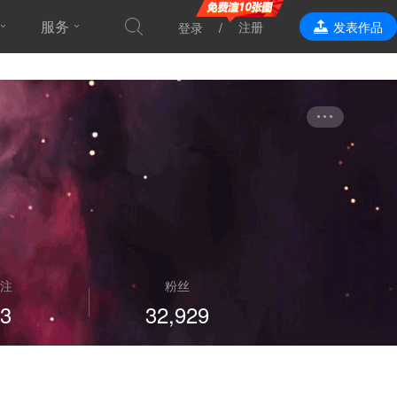
服务
注册
发表作品
登录
效果表现
注
粉丝
3
32,929