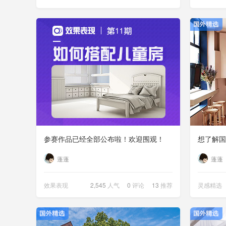
参赛作品已经全部公布啦！欢迎围观！
蓬蓬
蓬蓬
效果表现
2,545
人气
0
评论
13
推荐
灵感精选