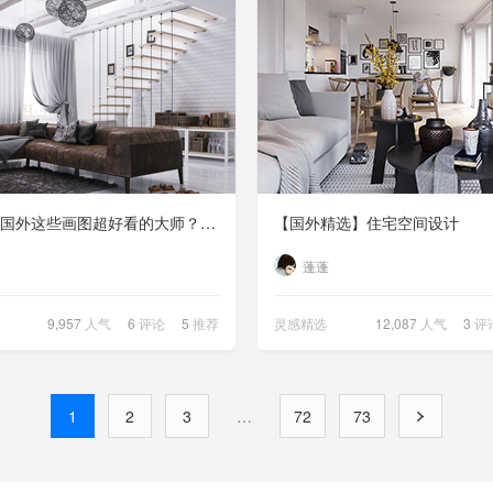
谁不羡慕国外这些画图超好看的大师？— 国外作品精选【第106期】
【国外精选】住宅空间设计
蓬蓬
9,957
人气
6
评论
5
推荐
灵感精选
12,087
人气
3
评
1
2
3
…
72
73