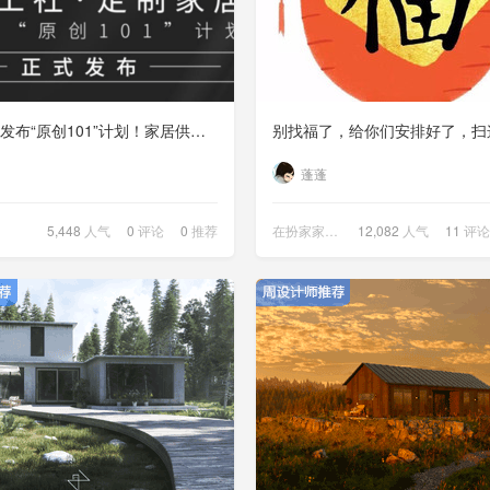
智造工社发布“原创101”计划！家居供应链品牌迎来营销破局利器
蓬蓬
5,448
人气
0
评论
0
推荐
在扮家家的日子
12,082
人气
11
评论