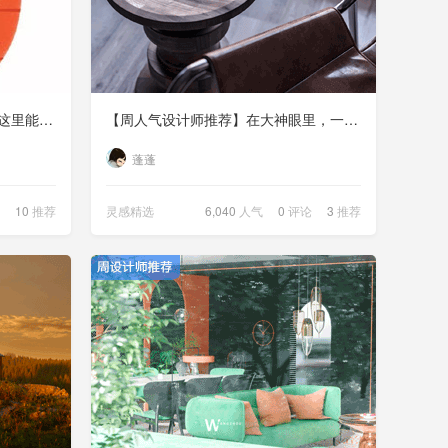
别找福了，给你们安排好了，扫这里能拿敬业福 ？
【周人气设计师推荐】在大神眼里，一张效果图不仅仅是一张效果图
蓬蓬
10
推荐
灵感精选
6,040
人气
0
评论
3
推荐