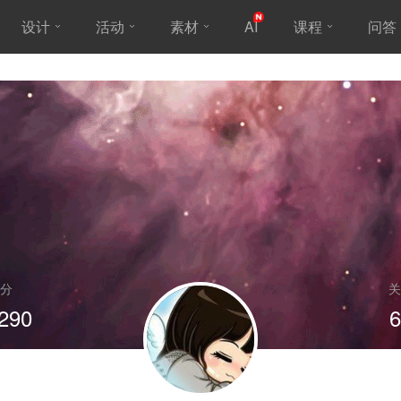
设计
活动
素材
AI
课程
问答
分
关
290
6