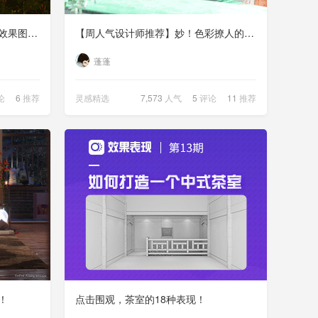
【周人气设计师推荐】一样是做效果图，别人的3D却开了挂！
【周人气设计师推荐】妙！色彩撩人的效果图竟这般惊艳！
蓬蓬
论
6
推荐
灵感精选
7,573
人气
5
评论
11
推荐
！
点击围观，茶室的18种表现！