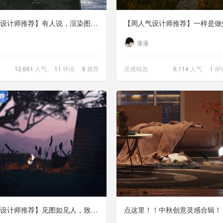
【周人气设计师推荐】有人说，渲染图，我只服室外效果图！
蓬蓬
12,661
人气
11
评论
8
推荐
灵感精选
6,114
人气
1
评
【周人气设计师推荐】见图如见人，致敬有灵魂的效果图！
点这里！！中秋创意灵感合辑！