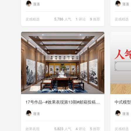
蓬蓬
蓬蓬
灵感精选
5,786
人气
1
评论
9
推荐
灵感精选
17号作品--#效果表现第13期#邮箱投稿【wmy95834057@foxmail.com】
蓬蓬
蓬蓬
效果表现
5,823
人气
4
评论
5
推荐
灵感精选