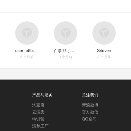
user_e5b000a7
百事都可乐_b96cc045
S4even
3 个月前
3 个月前
3 个月前
产品与服务
关注我们
淘宝店
新浪微博
云渲染
官方微信
特训营
QQ空间
渲梦工厂