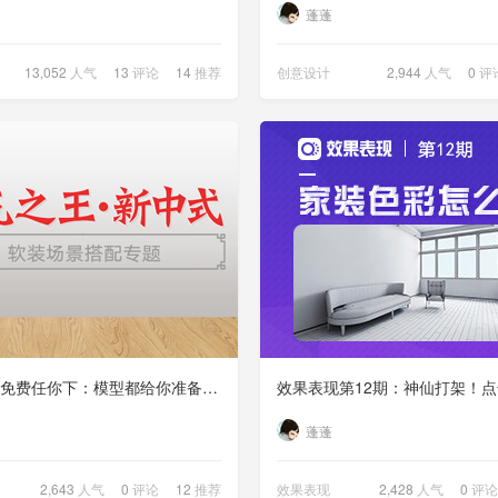
蓬蓬
13,052
人气
13
评论
14
推荐
创意设计
2,944
人气
0
评
中式模型免费任你下：模型都给你准备好了！中式还不会做吗？
效果表现第12期：神仙打架！
蓬蓬
2,643
人气
0
评论
12
推荐
效果表现
2,428
人气
0
评论