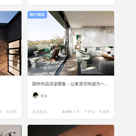
国外作品渲染图集：让家居空间成为一道风景
蓬蓬
论
6
推荐
灵感精选
9,649
人气
1
评论
4
推荐