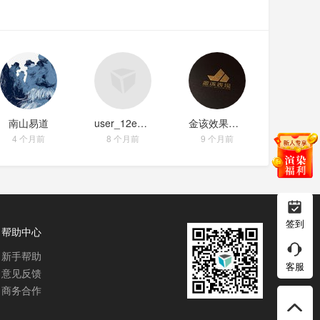
南山易道
user_12e05e8b
金该效果图官_128cd802
4 个月前
8 个月前
9 个月前
签到
帮助中心
新手帮助
客服
意见反馈
商务合作