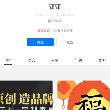
蓬蓬
河北石家庄，下得乐编辑大大
频道编辑
关注
私信
创作
动态
素材
问答
资料