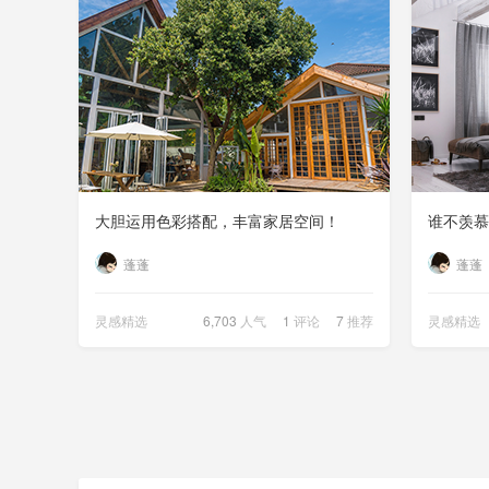
大胆运用色彩搭配，丰富家居空间！
蓬蓬
蓬蓬
灵感精选
6,703
人气
1
评论
7
推荐
灵感精选