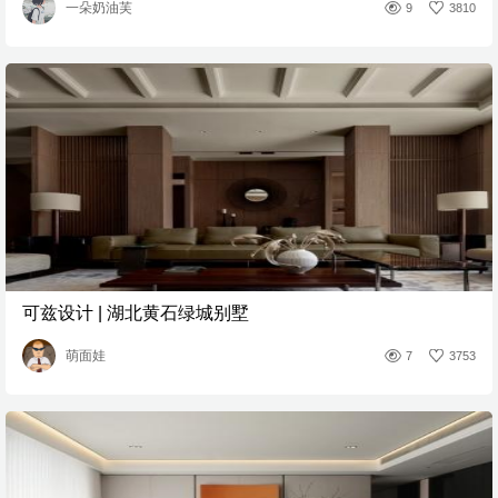
一朵奶油芙
9
3810
可兹设计 | 湖北黄石绿城别墅
萌面娃
7
3753