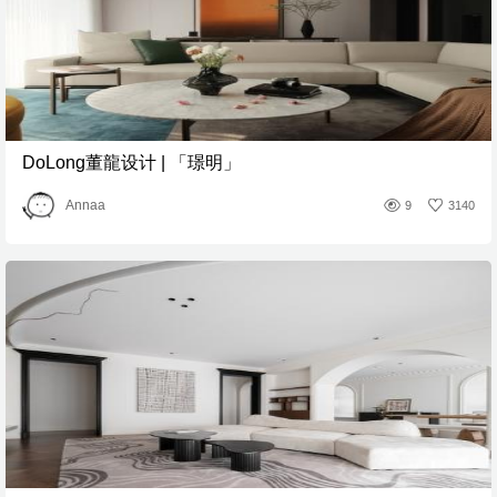
DoLong董龍设计 | 「璟明」
Annaa
9
3140