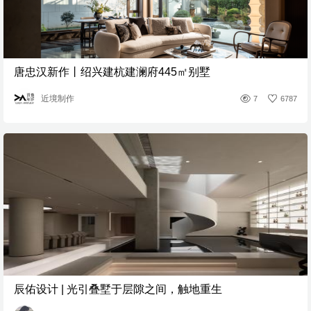
唐忠汉新作丨绍兴建杭建澜府445㎡别墅
近境制作
7
6787
辰佑设计 | 光引叠墅于层隙之间，触地重生