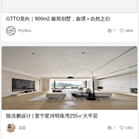
GTTO竟向｜900m2 极简别墅，叙璞 • 自然之衍
Phylliss
7
8868
陈浩鹏设计 | 普宁星河明珠湾255㎡大平层
花苗
7
5355