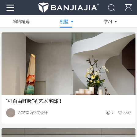
编辑精选
别墅
学习
作品
全部
全部
资料
技能方向
商业快速
社区
绘图软件
写实渲染
电脑
设计创作
临摹作品
装修工艺
学员作品
“可自由呼吸”的艺术宅邸！
活动作品
ACE室内空间设计
7
8337