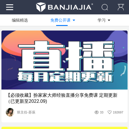
编辑精选
免费公开课
学习
作品
全部
全部
资料
技能方向
商业快速
社区
绘图软件
写实渲染
电脑
设计创作
临摹作品
装修工艺
学员作品
【必须收藏】扮家家大师经验直播分享免费课 定期更新
活动作品
（已更新至2022.09)
班主任-苏辰
33
192697