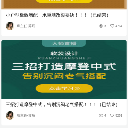
小户型极致增配，承重墙改梁要诀！！！（已结束）
班主任-苏辰
3
4764
三招打造摩登中式，告别沉闷老气搭配！！！（已结束）
班主任-苏辰
4
5251