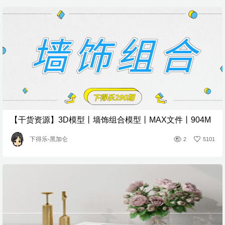
【干货资源】3D模型丨墙饰组合模型丨MAX文件丨904M
下得乐-黑加仑
2
5101