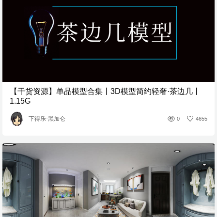
【干货资源】单品模型合集丨3D模型简约轻奢·茶边几丨
1.15G
下得乐-黑加仑
0
4655