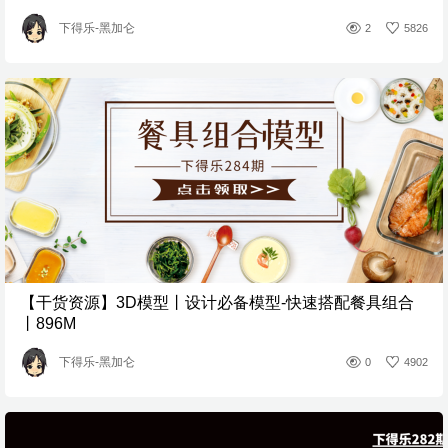
下得乐-黑加仑
2
5826
【干货资源】3D模型丨设计必备模型-快速搭配餐具组合
丨896M
下得乐-黑加仑
0
4902