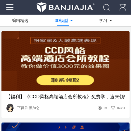
编辑精选
3D模型
学习
作品
全部
全部
资料
技能方向
商业快速
社区
绘图软件
写实渲染
电脑
设计创作
临摹作品
装修工艺
学员作品
【福利】《CCD风格高端酒店会所教程》免费学，速来领!
活动作品
下得乐-黑加仑
19
16331